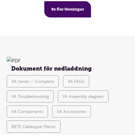
Se fler lösningar
Dokument för nedladdning
XA Series – Complete
XA FAQs
XA Troubleshooting
XA Assembly diagram
XA Components
XA Accessories
BETE Catalogue Metric