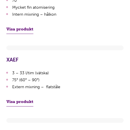
70°
Mycket fin atomisering
Intern mixning – hålkon
Visa produkt
XAEF
3 – 33 l/tim (vätska)
75° (60° – 90°)
Extern mixning – flatståle
Visa produkt