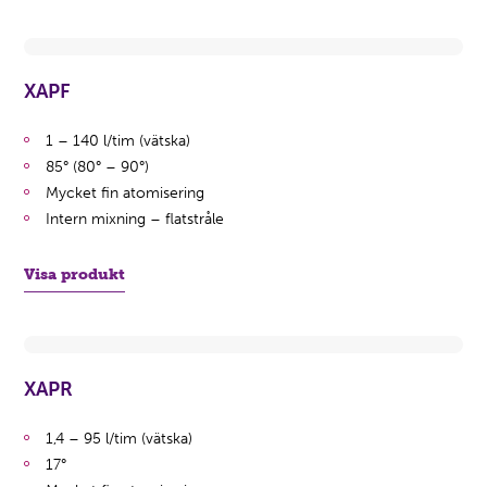
XAPF
1 – 140 l/tim (vätska)
85° (80° – 90°)
Mycket fin atomisering
Intern mixning – flatstråle
Visa produkt
XAPR
1,4 – 95 l/tim (vätska)
17°