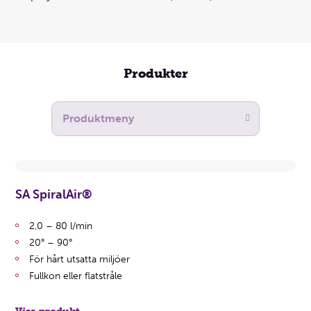
Produkter
SA SpiralAir®
2,0 – 80 l/min
20° – 90°
För hårt utsatta miljöer
Fullkon eller flatstråle