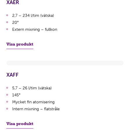
XAER
2,7 – 234 l/tim (vätska)
20°
Extern mixning – fullkon
Visa produkt
XAFF
5,7 – 26 l/tim (vätska)
145°
Mycket fin atomisering
Intern mixning – flatstråle
Visa produkt