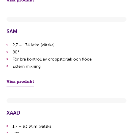
Visa produkt
SAM
2,7 – 174 l/tim (vätska)
80°
För bra kontroll av droppstorlek och flöde
Extern mixning
Visa produkt
XAAD
1,7 – 93 l/tim (vätska)