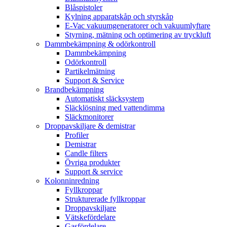
Blåspistoler
Kylning apparatskåp och styrskåp
E-Vac vakuumgeneratorer och vakuumlyftare
Styrning, mätning och optimering av tryckluft
Dammbekämpning & odörkontroll
Dammbekämpning
Odörkontroll
Partikelmätning
Support & Service
Brandbekämpning
Automatiskt släcksystem
Släcklösning med vattendimma
Släckmonitorer
Droppavskiljare & demistrar
Profiler
Demistrar
Candle filters
Övriga produkter
Support & service
Kolonninredning
Fyllkroppar
Strukturerade fyllkroppar
Droppavskiljare
Vätskefördelare
Gasfördelare