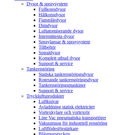
Dysor & spraysystem
Fullkonsdysor
Hålkonsdysor
Flatstråledysor
Dimdysor
Luftatomiserande dysor
Intermittenta dysor
Spraylansar & spraysystem
Tillbehör
Spiraldysor
Komplett utbud dysor
Support & service
Tankrengöring
Statiska tankrengöringsdysor
Roterande tankrengöringsdysor
Tankrengöringsmaskiner
Support & service
Tryckluftsprodukter
Luftknivar
Avladdning statisk elektricitet
Vortexkylare och vortexrör
Line Vac pneumatiska transportörer
Vakuumsug för industriell rengöring
Luftflödesförstärkare
Blåsmunstycken