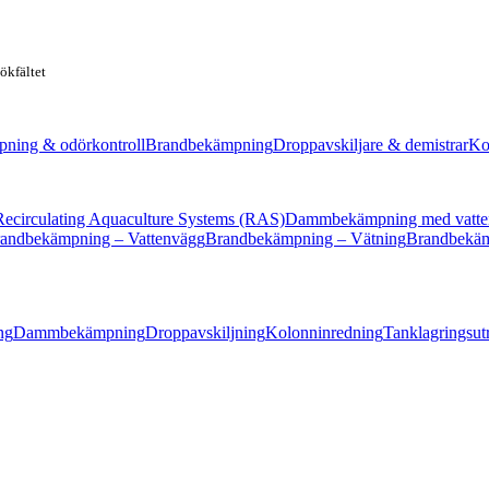
sökfältet
ing & odörkontroll
Brandbekämpning
Droppavskiljare & demistrar
Ko
Recirculating Aquaculture Systems (RAS)
Dammbekämpning med vatt
andbekämpning – Vattenvägg
Brandbekämpning – Vätning
Brandbekäm
ng
Dammbekämpning
Droppavskiljning
Kolonninredning
Tanklagringsut