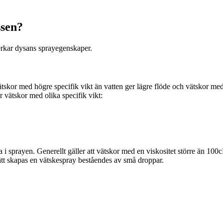
ssen?
verkar dysans sprayegenskaper.
tskor med högre specifik vikt än vatten ger lägre flöde och vätskor med 
 vätskor med olika specifik vikt:
sprayen. Generellt gäller att vätskor med en viskositet större än 100cP ä
ätt skapas en vätskespray beståendes av små droppar.