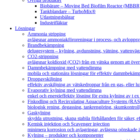
Övriga produkter
Biobärare – Moving Bed Biofilm Reactor (MBBR
Tankblandare – TurboMix®
Utlastningsbälgar
Industrifläktar
Lösningar
Ammonia stripping
avlägsnar ammoniakföroreningar i process- och avloppsv
Brandbekämpning
delugesystem – kylning, avdunstning, vätning, vattenväg
CO2-strippning
avlägsnar koldioxid (CO2) från en vätska genom att överf
Dammbekämpning med vattendimma
mobila och stationära lösningar för effektiv dammbekäm
Droppavskiljning
effektiv avskiljning av vätskedroppar från en gas- eller lu
Evaporativ kylning med vattendimma
enkel och energieffektiv lösning för extra kylning av t e
Fiskodling och Recirculating Aquaculture Systems (RAS
biologisk rening, degassing, tankrengöring, skumkontroll,
Gaskylning
skydda utrustning, skapa stabila förhållanden för säker, e
Kemisk injektion och Scavenger injection
minimera korrosion och avlagringar, avlägsna oönskade 
Kylning – produkter och komponenter