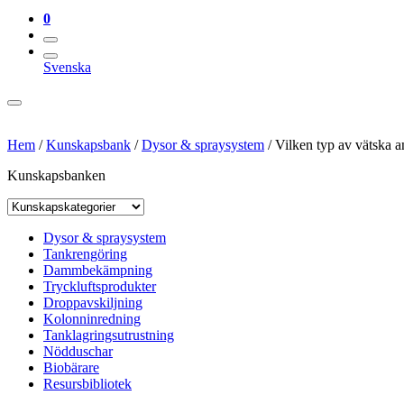
0
Svenska
Hem
/
Kunskapsbank
/
Dysor & spraysystem
/
Vilken typ av vätska 
Kunskapsbanken
Dysor & spraysystem
Tankrengöring
Dammbekämpning
Tryckluftsprodukter
Droppavskiljning
Kolonninredning
Tanklagringsutrustning
Nödduschar
Biobärare
Resursbibliotek