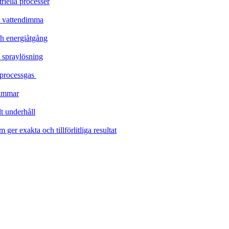
riella processer
n vattendimma
ch energiåtgång
d spraylösning
 processgas
dammar
t underhåll
ger exakta och tillförlitliga resultat