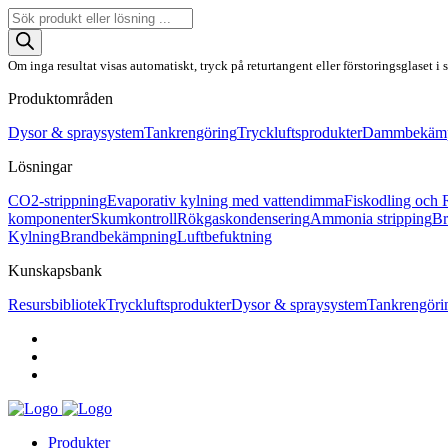
Produktsökning
Om inga resultat visas automatiskt, tryck på returtangent eller förstoringsglaset i 
Produktområden
Dysor & spraysystem
Tankrengöring
Tryckluftsprodukter
Dammbekämpn
Lösningar
CO2-strippning
Evaporativ kylning med vattendimma
Fiskodling och 
komponenter
Skumkontroll
Rökgaskondensering
Ammonia stripping
Br
Kylning
Brandbekämpning
Luftbefuktning
Kunskapsbank
Resursbibliotek
Tryckluftsprodukter
Dysor & spraysystem
Tankrengöri
Produkter