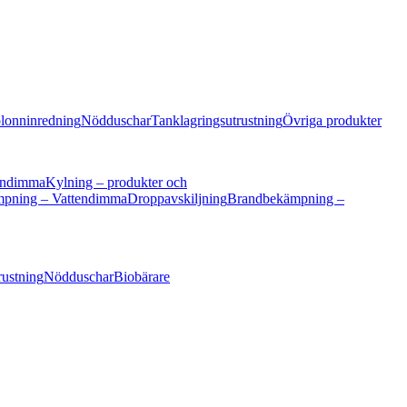
lonninredning
Nödduschar
Tanklagringsutrustning
Övriga produkter
endimma
Kylning – produkter och
pning – Vattendimma
Droppavskiljning
Brandbekämpning –
rustning
Nödduschar
Biobärare