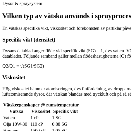
Dysor & spraysystem
Vilken typ av vätska används i sprayproce
En vätskas specifika vikt, viskositet och förekomsten av partiklar på
Specifik vikt (densitet)
Dysans datablad anger flöde vid specifik vikt (SG) = 1, dvs vatten. Vä
databladet. Följande samband gäller mellan flödeshastigheterna (Q) för
Q2/Q1 = √(SG1/SG2)
Viskositet
Hög viskositet hämmar atomiseringen, dvs finfördelning, av dropparna i 
luftatomiserande dysor, där vätskan blandas med tryckluft och på så s
Vätskeegenskaper @ rumstemperatur
Vätska
Viskositet
Specifik vikt
Vatten
1 cP
1 SG
Olja 10W-30
110 cP
0,88 SG
Honung
1500 cP
1,05 SG