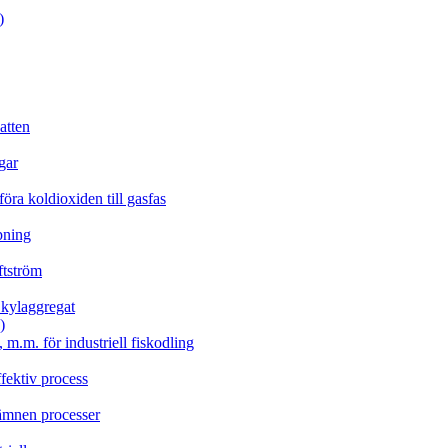
)
atten
gar
öra koldioxiden till gasfas
pning
ftström
x kylaggregat
)
 m.m. för industriell fiskodling
ffektiv process
ämnen processer