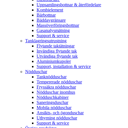
Uppsamlingsbottnar & återfördelare
Kombielement
Bärbottnar
Bäddavgränsare
Massöverföringsbottnar
Gasanalysmätning
Support & service
Tanklagringsutrustning
Flytande taktätningar
Invändiga flytande tak
Utvändiga flytande tak
Aluminiumkupoler
Support, installation & service
Nödduschar
Tanknödduschar
Tempererade nödduschar
Fryssäkra nödduschar
Nödduschar inomhus
Nödduschkabiner
Saneringsduschar
Mobila nödduschar
Ansikts- och ögonduschar
Uthyrning nödduschar
Support & service