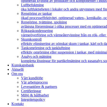
optimerad kylning av produkter och komponenter i indust
Luftbefuktning
öka luftfuktigheten i lokaler och andra utrymmen med fi
Rengöring av tankar
ökad processeffektivitet, optimerad vatten-, kemikalie- o
Rengöring, tvättning, spolning
avlägsna föroreningar i olika processer med en optimera
Rökgaskondensering
värmeöverföring och värmeåtervinning från en rök- eller
Skumkontroll
effektiv eliminering av oönskat skum i tankar, kärl och 
Tankomrörning och tankluftning
effektiv omrörning eller suspension i tankar, med minimal
Analys och mätning
kompletta lösningar för partikelmätning och gasanalys som 
Kunskapsbank
Aktuellt
Om oss
Vårt kundlöfte
Vår arbetsprocess
Leverantörer & partners
Certifieringar
Miljö & hållbarhet
Integritetspolicy
Kontakt