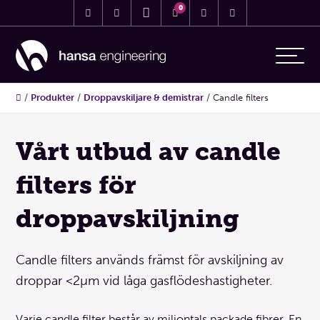
0
/
Produkter
/
Droppavskiljare & demistrar
/
Candle filters
Vårt utbud av candle
filters för
droppavskiljning
Candle filters används främst för avskiljning av
droppar <2µm vid låga gasflödeshastigheter.
Varje candle filter består av miljontals packade fibrer. En