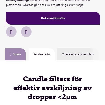
lös
platsbesök. Givetvis går det lika bra att ringa eller mejla.
pla
Boka webbmöte
Spara
Produktinfo
Checklista processdata
Candle filters för
effektiv avskiljning av
droppar <2µm