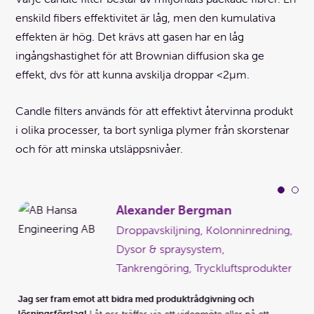
enskild fibers effektivitet är låg, men den kumulativa
effekten är hög. Det krävs att gasen har en låg
ingångshastighet för att Brownian diffusion ska ge
effekt, dvs för att kunna avskilja droppar <2µm.
Candle filters används för att effektivt återvinna produkt
i olika processer, ta bort synliga plymer från skorstenar
och för att minska utsläppsnivåer.
Alexander Bergman
Droppavskiljning, Kolonninredning,
g,
Dysor & spraysystem,
Tankrengöring, Tryckluftsprodukter
Jag ser fram emot att bidra med produktrådgivning och
Ja
lösningsförslag!
Låt oss träffas via ett videomöte eller på ett