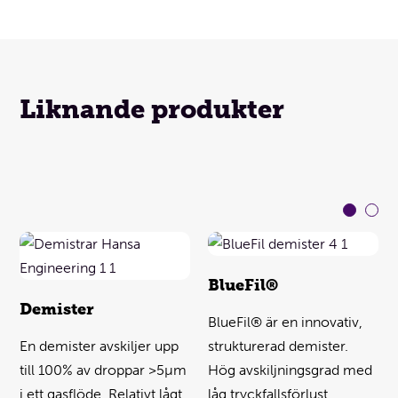
Liknande produkter
BlueFil®
Demister
BlueFil® är en innovativ,
En demister avskiljer upp
strukturerad demister.
till 100% av droppar >5µm
Hög avskiljningsgrad med
i ett gasflöde. Relativt lågt
låg tryckfallsförlust.