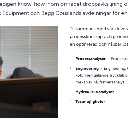
 gedigen know-how inom området droppavksiljning o
s Equipment och Begg Couslands avdelningar för eng
Tillsammans med våra levera
processkunskap och processe
en optimerad och hållbar lös
Processanalyser
– Processop
Engineering
– Engineering, 
kolonnen gällande tryckfall
mekanisk hållfasthetsanalys
Hydrauliska analyser
Testmöjligheter