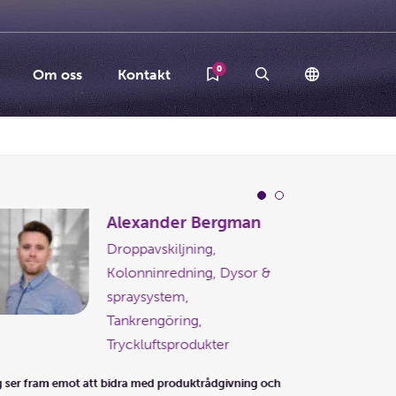
0
Om oss
Kontakt
Alexander Bergman
Droppavskiljning,
Kolonninredning, Dysor &
spraysystem,
Tankrengöring,
Tryckluftsprodukter
Jag ser fram emot a
lösningsförslag!
Låt 
 ser fram emot att bidra med produktrådgivning och