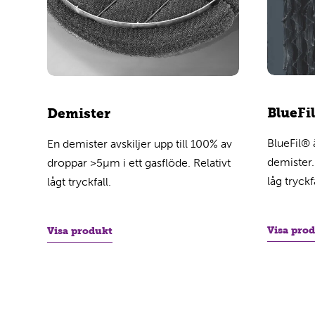
BlueFi
Demister
BlueFil® 
En demister avskiljer upp till 100% av
demister.
droppar >5µm i ett gasflöde. Relativt
låg tryckf
lågt tryckfall.
Visa pro
Visa produkt