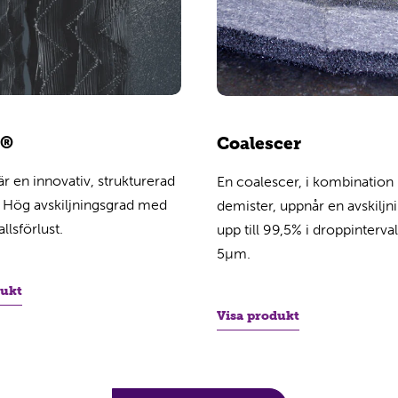
l®
Coalescer
är en innovativ, strukturerad
En coalescer, i kombinatio
 Hög avskiljningsgrad med
demister, uppnår en avskiljn
allsförlust.
upp till 99,5% i droppinterval
5µm.
dukt
Visa produkt