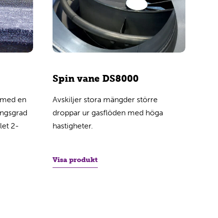
Spin vane DS8000
Be
n med en
Avskiljer stora mängder större
Anv
ingsgrad
droppar ur gasflöden med höga
kom
let 2-
hastigheter.
Vis
Visa produkt