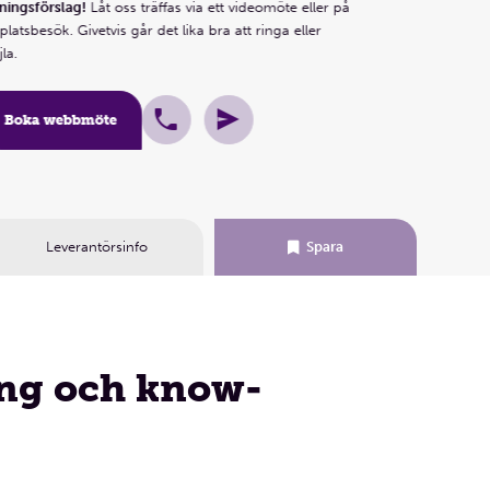
ett platsbesök. Givetv
ningsförslag!
Låt oss träffas via ett videomöte eller på
mejla.
 platsbesök. Givetvis går det lika bra att ringa eller
la.
Boka webbmöt
Boka webbmöte
Leverantörsinfo
Spara
ing och know-