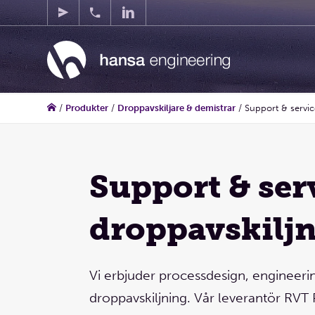
/
Produkter
/
Droppavskiljare & demistrar
/
Support & servic
Support & ser
Alexander B
Droppavskiljning
droppavskilj
Kolonninredning
spraysystem,
Tankrengöring,
Vi erbjuder processdesign, engineeri
Tryckluftsproduk
droppavskiljning. Vår leverantör RV
Jag ser fram emot att bidra med produktr