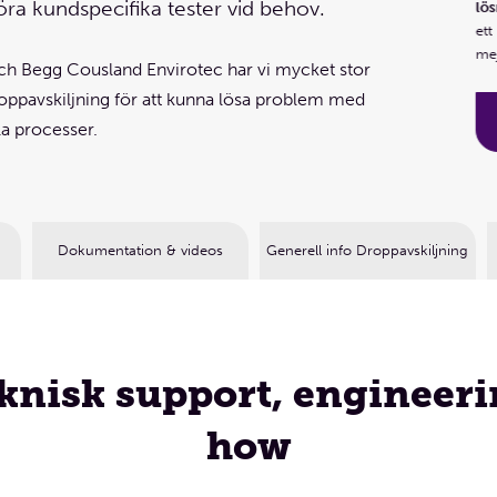
ett platsbesök. Givetvis går det lika bra att ringa eller
öra kundspecifika tester vid behov.
omöte eller på
lös
mejla.
inga eller
ett
mej
 Begg Cousland Envirotec har vi mycket stor
Boka webbmöte
pavskiljning för att kunna lösa problem med
la processer.
Dokumentation & videos
Generell info Droppavskiljning
knisk support, engineer
how