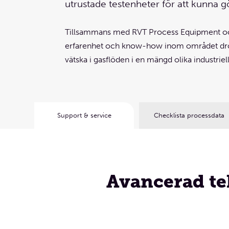
utrustade testenheter för att kunna g
lösningsförslag!
Låt oss träffas via ett vide
ett platsbesök. Givetvis går det lika bra att r
mejla.
Tillsammans med RVT Process Equipment och
erfarenhet och know-how inom området drop
Boka webbmöte
vätska i gasflöden i en mängd olika industriel
Support & service
Checklista processdata
Avancerad te