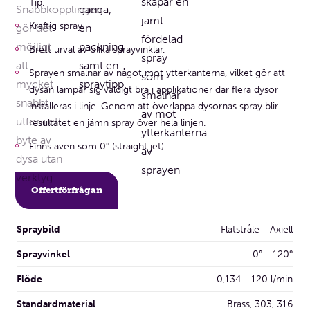
Tip.
Kraftig spray
Brett urval av olika sprayvinklar.
Sprayen smalnar av något mot ytterkanterna, vilket gör att
dysan lämpar sig väldigt bra i applikationer där flera dysor
installeras i linje. Genom att överlappa dysornas spray blir
resultatet en jämn spray över hela linjen.
Finns även som 0° (straight jet)
Offertförfrågan
Spraybild
Flatstråle - Axiell
Sprayvinkel
0° - 120°
Flöde
0,134 - 120 l/min
Standardmaterial
Brass, 303, 316