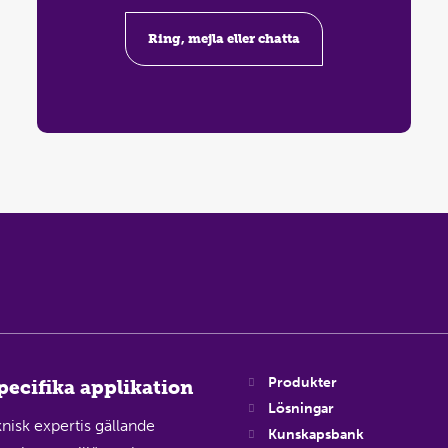
Ring, mejla eller chatta
Produkter
specifika applikation
Lösningar
nisk expertis gällande
Kunskapsbank