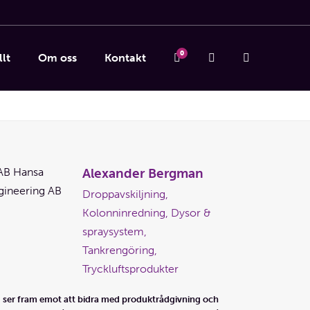
0
lt
Om oss
Kontakt
Alexander Bergman
Droppavskiljning,
Kolonninredning, Dysor &
spraysystem,
Tankrengöring,
Tryckluftsprodukter
 ser fram emot att bidra med produktrådgivning och