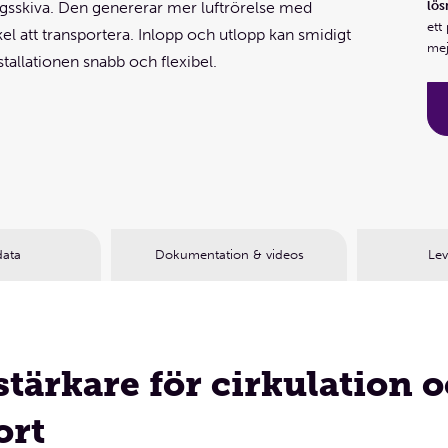
gsskiva. Den genererar mer luftrörelse med
lös
ett
el att transportera. Inlopp och utlopp kan smidigt
mej
installationen snabb och flexibel.
data
Dokumentation & videos
Lev
rstärkare för cirkulation 
ort