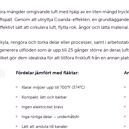
ora mängder omgivande luft med hjälp av en liten mängd trycklu
ftspalt. Genom att utnyttja Coanda-effekten, en grundläggande 
ektivt sätt att cirkulera luft, flytta rök, ångor och lätta material.
t kyla, rengöra och torka delar eller processer, samt i arbetss
 generera utflöden som är upp till 25 gånger större än deras lu
ilket gör dem idealiska för att tillföra friskluft från en annan plat
Fördelar jämfört med fläktar:
A
Klarar miljöer upp till 700°F (374°C)
Kompakt, lätt och bärbar
Ingen elektricitet krävs
Inga rörliga delar – underhållsfri
Lätt att ansluta till kanaler