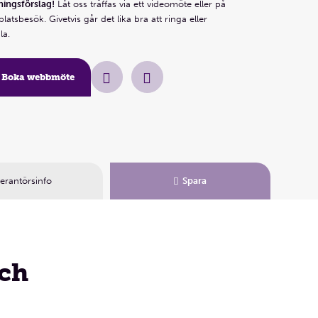
ningsförslag!
Låt oss träffas via ett videomöte eller på
 platsbesök. Givetvis går det lika bra att ringa eller
la.
Boka webbmöte
erantörsinfo
Spara
och