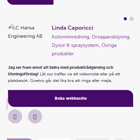
Linda Caporicci
Kolonninredning, Droppavskiljning,
g,
Dysor & spraysystem, Övriga
produkter
er
Jag ser fram emot att bidra med produktrådgivning och
Ja
lösningsförslag!
Låt oss träffas via ett videomöte eller på ett
lös
platsbesök. Givetvis går det lika bra att ringa eller mejla.
pla
Boka webbmöte