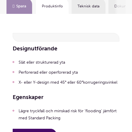
Spara
Produktinfo
Teknisk data
Dokument
Designutförande
Slät eller strukturerad yta
Perforerad eller operforerad yta
X- eller Y-design med 45° eller 60°korrugeringsvinkel
Egenskaper
Lägre tryckfall och minskad risk för ’flooding’ jämfört
med Standard Packing