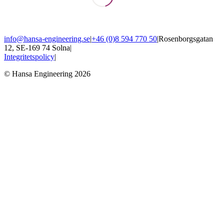
info@hansa-engineering.se
|
+46 (0)8 594 770 50
|
Rosenborgsgatan
12, SE-169 74 Solna
|
Integritetspolicy
|
© Hansa Engineering 2026