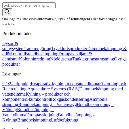
Produktsökning
Om inga resultat visas automatiskt, tryck på returtangent eller förstoringsglaset i
sökfältet
Produktområden
Dysor &
spraysystem
Tankrengöring
Tryckluftsprodukter
Dammbekämpning &
odörkontroll
Brandbekämpning
Droppavskiljare &
demistrar
Kolonninredning
Nödduschar
Tanklagringsutrustning
Övriga
produkter
Lösningar
CO2-strippning
Evaporativ kylning med vattendimma
Fiskodling och
Recirculating Aquaculture Systems (RAS)
Dammbekämpning med
vattendimma
Kylning – produkter och
komponenter
Skumkontroll
Rökgaskondensering
Ammonia
stripping
Brandbekämpning – Vattenvägg
Brandbekämpning –
Vätning
Brandbekämpning –
Vattendimma
Droppavskiljning
Brandbekämpning –
Kylning
Brandbekämpning
Luftbefuktning