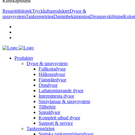
Kunskapsbank
Resursbibliotek
Tryckluftsprodukter
Dysor &
spraysystem
Tankrengöring
Dammbekämpning
Droppavskiljning
Kolon
Produkter
Dysor & spraysystem
Fullkonsdysor
Hålkonsdysor
Flatstråledysor
Dimdysor
Luftatomiserande dysor
Intermittenta dysor
Spraylansar & spraysystem
Tillbehör
Spiraldysor
Komplett utbud dysor
Support & service
Tankrengöring
Statiska tankrengöringsdysor