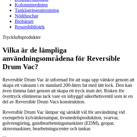
Kolonninredning
Tanklagringsutrustning
Nödduschar
Biobärare
Resursbibliotek
Tryckluftsprodukter
Vilka är de lämpliga
användningsområdena för Reversible
Drum Vac?
Reversible Drum Vac är utformad för att suga upp vätskor genom att
skapa ett vakuum i en standard 200-liters fat med tätt lock. Den kan
även tömma fatet genom att skapa ett tryck inuti det. Risken för
övertryck elimineras tack vare en inbyggd säkerhetsventil som är en
del av Reversible Drum Vacs konstruktion.
Reversible Drum Vac lämpar sig särskilt väl för användning vid
exempelvis kylvätskesumpar, livsmedelsproduktion, svarvar,
golvrengöring, gnistbearbetningsmaskiner (EDM), gropar,
skruvmaskiner, bearbetningscenter och tankar.