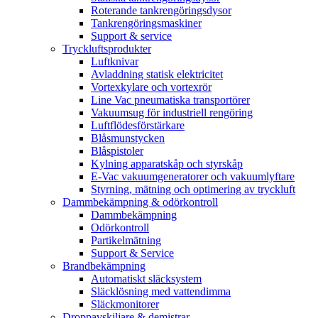
Roterande tankrengöringsdysor
Tankrengöringsmaskiner
Support & service
Tryckluftsprodukter
Luftknivar
Avladdning statisk elektricitet
Vortexkylare och vortexrör
Line Vac pneumatiska transportörer
Vakuumsug för industriell rengöring
Luftflödesförstärkare
Blåsmunstycken
Blåspistoler
Kylning apparatskåp och styrskåp
E-Vac vakuumgeneratorer och vakuumlyftare
Styrning, mätning och optimering av tryckluft
Dammbekämpning & odörkontroll
Dammbekämpning
Odörkontroll
Partikelmätning
Support & Service
Brandbekämpning
Automatiskt släcksystem
Släcklösning med vattendimma
Släckmonitorer
Droppavskiljare & demistrar