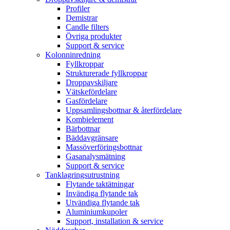
Profiler
Demistrar
Candle filters
Övriga produkter
Support & service
Kolonninredning
Fyllkroppar
Strukturerade fyllkroppar
Droppavskiljare
Vätskefördelare
Gasfördelare
Uppsamlingsbottnar & återfördelare
Kombielement
Bärbottnar
Bäddavgränsare
Massöverföringsbottnar
Gasanalysmätning
Support & service
Tanklagringsutrustning
Flytande taktätningar
Invändiga flytande tak
Utvändiga flytande tak
Aluminiumkupoler
Support, installation & service