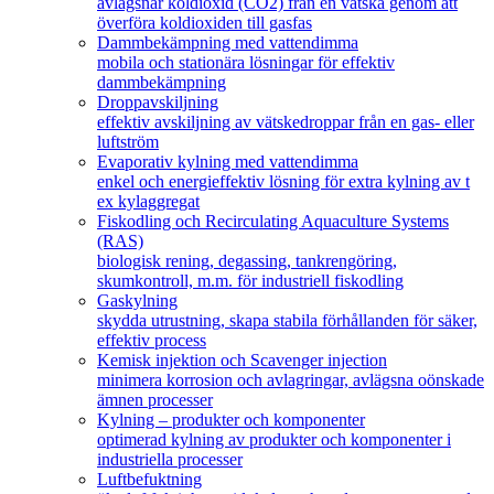
avlägsnar koldioxid (CO2) från en vätska genom att
överföra koldioxiden till gasfas
Dammbekämpning med vattendimma
mobila och stationära lösningar för effektiv
dammbekämpning
Droppavskiljning
effektiv avskiljning av vätskedroppar från en gas- eller
luftström
Evaporativ kylning med vattendimma
enkel och energieffektiv lösning för extra kylning av t
ex kylaggregat
Fiskodling och Recirculating Aquaculture Systems
(RAS)
biologisk rening, degassing, tankrengöring,
skumkontroll, m.m. för industriell fiskodling
Gaskylning
skydda utrustning, skapa stabila förhållanden för säker,
effektiv process
Kemisk injektion och Scavenger injection
minimera korrosion och avlagringar, avlägsna oönskade
ämnen processer
Kylning – produkter och komponenter
optimerad kylning av produkter och komponenter i
industriella processer
Luftbefuktning