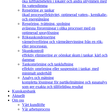
öka luftfuktigheten i lokaler och andra utrymmen med
fin vattendimma
Rengöring av tankar
ökad processeffektivitet, optimerad vatten-, kemikalie-
och energiåtgång
Rengöring, tvättning, spolning
avlägsna föroreningar i olika processer med en
optimerad spraylösning
Rökgaskondensering
värmeöverföring och värmeåtervinning från en rök-
eller processgas
Skumkontroll
effektiv eliminering av oönskat skum i tankar, kärl och
dammar
Tankomrörning och tankluftning
effektiv omrörning eller suspension i tankar, med
minimalt underhåll
Analys och mätning
kompletta lösningar för partikelmätning och gasanalys
som ger exakta och tillförlitliga resultat
Kunskapsbank
Aktuellt
Om oss
Vårt kundlöfte
Vår arbetsprocess