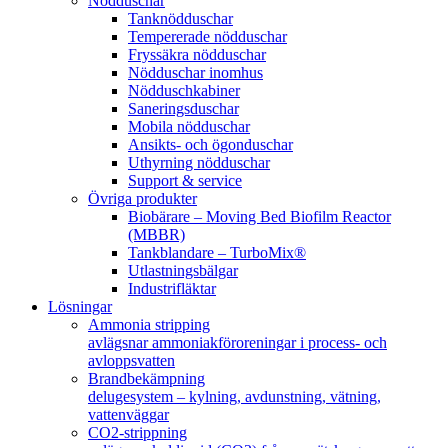
Nödduschar
Tanknödduschar
Tempererade nödduschar
Fryssäkra nödduschar
Nödduschar inomhus
Nödduschkabiner
Saneringsduschar
Mobila nödduschar
Ansikts- och ögonduschar
Uthyrning nödduschar
Support & service
Övriga produkter
Biobärare – Moving Bed Biofilm Reactor
(MBBR)
Tankblandare – TurboMix®
Utlastningsbälgar
Industrifläktar
Lösningar
Ammonia stripping
avlägsnar ammoniakföroreningar i process- och
avloppsvatten
Brandbekämpning
delugesystem – kylning, avdunstning, vätning,
vattenväggar
CO2-strippning