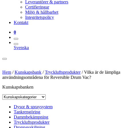
Leverantörer & partners
Certifieringar
Miljö & hållbarhet
Integritetspolicy
Kontakt
0
Svenska
Hem
/
Kunskapsbank
/
Tryckluftsprodukter
/
Vilka är de lämpliga
användningsområdena för Reversible Drum Vac?
Kunskapsbanken
Dysor & spraysystem
Tankrengöring
Dammbekämpning
Tryckluftsprodukter
Droppavskiljning