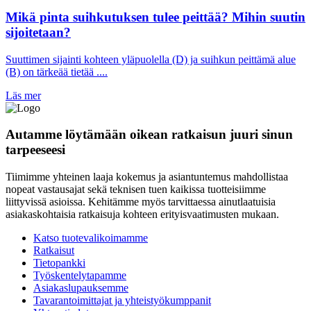
Mikä pinta suihkutuksen tulee peittää? Mihin suutin
sijoitetaan?
Suuttimen sijainti kohteen yläpuolella (D) ja suihkun peittämä alue
(B) on tärkeää tietää ....
Läs mer
Autamme löytämään oikean ratkaisun juuri sinun
tarpeeseesi
Tiimimme yhteinen laaja kokemus ja asiantuntemus mahdollistaa
nopeat vastausajat sekä teknisen tuen kaikissa tuotteisiimme
liittyvissä asioissa. Kehitämme myös tarvittaessa ainutlaatuisia
asiakaskohtaisia ratkaisuja kohteen erityisvaatimusten mukaan.
Katso tuotevalikoimamme
Ratkaisut
Tietopankki
Työskentelytapamme
Asiakaslupauksemme
Tavarantoimittajat ja yhteistyökumppanit