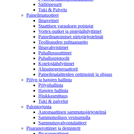
Säiliöpesurit
Tuki & Palvelu
Paineilmatuotteet
Ilmaveitset
Staattisen varauksen poistajat
Vortex-putket ja pistejäähdyttimet
Paineilmatoimiset siirtojärjestelmät
Teollisuuden puhtaanapito
Ilmavahvistimet
Puhallussuuttimet
Puhalluspistoolit
Kotelojäähdyttimet
Alipainegeneraattorit
Paineilmalaitteiden optimointi ja ohjaus
Pölyn ja hajujen hallinta
Pölynhallinta
Hajujen hallinta
Hiukkasmittaus
Tuki & palvelut
Palontorjunta
Automaattinen sammutusjärjestelmä
Sammutusliuos vesisumulla
Sammutusvalvontalaitteet
Pisaranerottimet ja demisterit
Pisaranerottimet