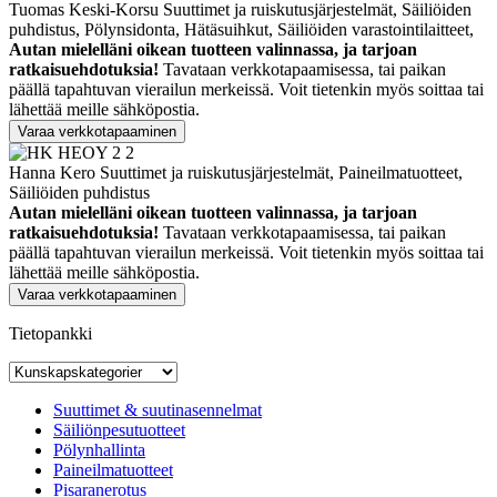
Tuomas Keski-Korsu
Suuttimet ja ruiskutusjärjestelmät, Säiliöiden
puhdistus, Pölynsidonta, Hätäsuihkut, Säiliöiden varastointilaitteet,
Autan mielelläni oikean tuotteen valinnassa, ja tarjoan
ratkaisuehdotuksia!
Tavataan verkkotapaamisessa, tai paikan
päällä tapahtuvan vierailun merkeissä. Voit tietenkin myös soittaa tai
lähettää meille sähköpostia.
Varaa verkkotapaaminen
Hanna Kero
Suuttimet ja ruiskutusjärjestelmät, Paineilmatuotteet,
Säiliöiden puhdistus
Autan mielelläni oikean tuotteen valinnassa, ja tarjoan
ratkaisuehdotuksia!
Tavataan verkkotapaamisessa, tai paikan
päällä tapahtuvan vierailun merkeissä. Voit tietenkin myös soittaa tai
lähettää meille sähköpostia.
Varaa verkkotapaaminen
Tietopankki
Suuttimet & suutinasennelmat
Säiliönpesutuotteet
Pölynhallinta
Paineilmatuotteet
Pisaranerotus