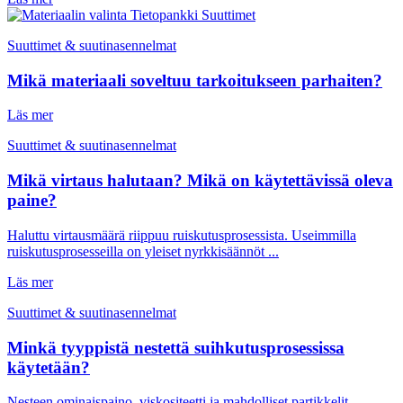
Suuttimet & suutinasennelmat
Mikä materiaali soveltuu tarkoitukseen parhaiten?
Läs mer
Suuttimet & suutinasennelmat
Mikä virtaus halutaan? Mikä on käytettävissä oleva
paine?
Haluttu virtausmäärä riippuu ruiskutusprosessista. Useimmilla
ruiskutusprosesseilla on yleiset nyrkkisäännöt ...
Läs mer
Suuttimet & suutinasennelmat
Minkä tyyppistä nestettä suihkutusprosessissa
käytetään?
Nesteen ominaispaino, viskositeetti ja mahdolliset partikkelit