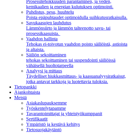
Prosessitehokkuuden parantaminen, ja veden,
kemikaalien ja energian kulutuksen optimointi.
Puhdistus, pesu, huuhtelu
Poista epäpuhtaudet optimoidulla suihkutusratkaisulla.
Savukaasujen lauhdutus
Lämmönsiirto ja lämmön talteenotto savu- tai
prosessikaasuista.
Vaahdon hallinta
Tehokas ei-toivotun vaahdon poisto säiliöistä, astioista
ja altaista.
Säiliön sekoittaminen
tehokas sekoittaminen tai suspendointi säiliöissä
vähäisellä huoltotarpeella
Analyysi ja mittaus
Täydelliset hiukkasmittaus- ja kaasuanalyysiratkaisut,
jotka antavat tarkkoja ja luotettavia tuloksia.
Tietopankki
Ajankohtaista
Meistä
Asiakaslupauksemme
Työskentelytapamme
Tavarantoimittajat ja yhteistyökumppanit
Sertifikaatit
Ympäristö ja kestävä kehitys
Tietosuojakäytäntö