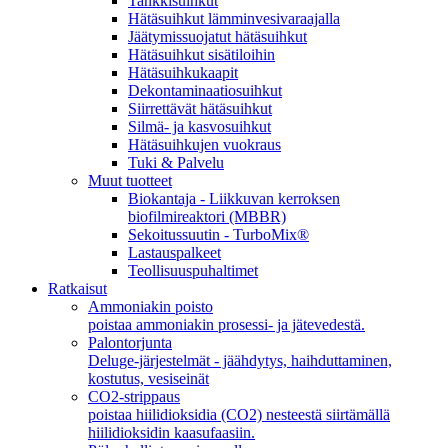
Tankkisuihkut
Hätäsuihkut lämminvesivaraajalla
Jäätymissuojatut hätäsuihkut
Hätäsuihkut sisätiloihin
Hätäsuihkukaapit
Dekontaminaatiosuihkut
Siirrettävät hätäsuihkut
Silmä- ja kasvosuihkut
Hätäsuihkujen vuokraus
Tuki & Palvelu
Muut tuotteet
Biokantaja - Liikkuvan kerroksen
biofilmireaktori (MBBR)
Sekoitussuutin - TurboMix®
Lastauspalkeet
Teollisuuspuhaltimet
Ratkaisut
Ammoniakin poisto
poistaa ammoniakin prosessi- ja jätevedestä.
Palontorjunta
Deluge-järjestelmät - jäähdytys, haihduttaminen,
kostutus, vesiseinät
CO2-strippaus
poistaa hiilidioksidia (CO2) nesteestä siirtämällä
hiilidioksidin kaasufaasiin.