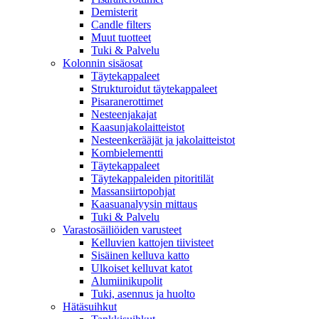
Demisterit
Candle filters
Muut tuotteet
Tuki & Palvelu
Kolonnin sisäosat
Täytekappaleet
Strukturoidut täytekappaleet
Pisaranerottimet
Nesteenjakajat
Kaasunjakolaitteistot
Nesteenkerääjät ja jakolaitteistot
Kombielementti
Täytekappaleet
Täytekappaleiden pitoritilät
Massansiirtopohjat
Kaasuanalyysin mittaus
Tuki & Palvelu
Varastosäiliöiden varusteet
Kelluvien kattojen tiivisteet
Sisäinen kelluva katto
Ulkoiset kelluvat katot
Alumiinikupolit
Tuki, asennus ja huolto
Hätäsuihkut