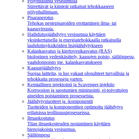
Pölynhallinta vesisumulla
Siirrettävät ja kiinteät ratkaisut tehokkaaseen
pölynhallintaan.
Pisaranerotus
Tehokas nestepisaroiden erottaminen ilma- tai
kaasuvirrasta.
Haihdutusjäähdytys vesisumua käyttäen
yksinkertaisella ja energiatehokkaalla ratkaisulla
lauhdutinyksiköiden lisäjäähdytykseen
Kalankasvatus ja kiertovesikasvatus (RAS)
biologinen vedenkäsittely, kaasujen poisto, säiliönpesu,
vaahdonpoisto jne. kalankasvatukseen
Kaasunjäähdytys
Suojaa laitteita, ja luo vakaat olosuhteet turvallisia ja
tehokkaita prosesseja varten.
Kemiallinen injektointi ja Scavenger-injektio
Korroosion ja saostumien minimointi, ei-toivottujen
aineiden poistaminen prosesseista.
Jäähdytystuotteet ja -komponentit
Tuotteiden ja komponenttien optimoitu jäähdytys
erilaisissa teollisuusprosesseissa.
Ilmankostutus
Tilan ilmankosteuden nostaminen käyttäen
hienojakoista vesisumua.
Säiliönpesu