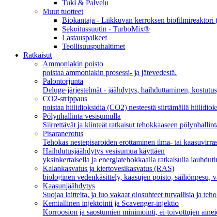
Tuki & Palvelu
Muut tuotteet
Biokantaja - Liikkuvan kerroksen biofilmireakto
Sekoitussuutin - TurboMix®
Lastauspalkeet
Teollisuuspuhaltimet
Ratkaisut
Ammoniakin poisto
poistaa ammoniakin prosessi- ja jätevedestä.
Palontorjunta
Deluge-järjestelmät - jäähdytys, haihduttaminen, kostutus
CO2-strippaus
poistaa hiilidioksidia (CO2) nesteestä siirtämällä hiilidiok
Pölynhallinta vesisumulla
Siirrettävät ja kiinteät ratkaisut tehokkaaseen pölynhallint
Pisaranerotus
Tehokas nestepisaroiden erottaminen ilma- tai kaasuvirras
Haihdutusjäähdytys vesisumua käyttäen
yksinkertaisella ja energiatehokkaalla ratkaisulla lauhdu
Kalankasvatus ja kiertovesikasvatus (RAS)
biologinen vedenkäsittely, kaasujen poisto, säiliönpesu,
Kaasunjäähdytys
Suojaa laitteita, ja luo vakaat olosuhteet turvallisia ja teh
Kemiallinen injektointi ja Scavenger-injektio
Korroosion ja saostumien minimointi, ei-toivottujen ainei