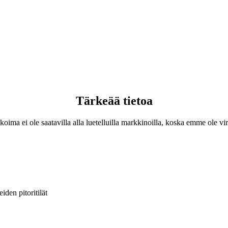
Tärkeää tietoa
oima ei ole saatavilla alla luetelluilla markkinoilla, koska emme ole vira
iden pitoritilät