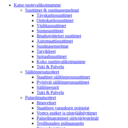
Katso tuotevalikoimamme
Suuttimet & suutinasennelmat
Täyskartiosuuttimet
Onttokartiosuuttimet
Viuhkasuuttimet
Sumusuuttimet
Ilmahajoitteiset suuttimet
Automaattisuuttimet
Suutinasennelmat
Tarvikkeet
Spiraalisuuttimet
Koko suutinvalikoimamme
Tuki & Palvelu
Säiliönpesutuotteet
Staattiset säiliönpesusuuttimet
Pyörivät säiliönpesusuuttimet
Säiliöpesurit
Tuki & Palvelu
Paineilmatuotteet
Ilmaveitset
Staattisen varauksen poistajat
Vortex-putket ja pistejäähdyttimet
Paineilmatoimiset siirtojärjestelmät
Teollisuuden puhtaanapito