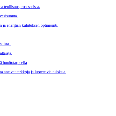
a teollisuusprosesseissa.
 vesisumua.
 ja energian kulutuksen optimointi.
suista.
ltaista.
lä huoltotarpeella
a antavat tarkkoja ja luotettavia tuloksia.