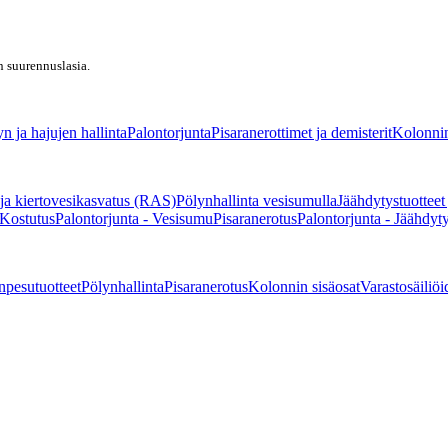
n suurennuslasia.
n ja hajujen hallinta
Palontorjunta
Pisaranerottimet ja demisterit
Kolonnin
ja kiertovesikasvatus (RAS)
Pölynhallinta vesisumulla
Jäähdytystuotteet
 Kostutus
Palontorjunta - Vesisumu
Pisaranerotus
Palontorjunta - Jäähdyt
npesutuotteet
Pölynhallinta
Pisaranerotus
Kolonnin sisäosat
Varastosäiliöi