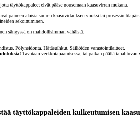
, jotta täyttökappaleet eivät pääse nousemaan kaasuvirran mukana.
 ovat paineen alaisia suuren kaasuvirtauksen vuoksi tai prosessin tilapä
aineiden sekoittuminen.
minen sängyssä on mahdollisimman vähäistä.
hdistus, Pölynsidonta, Hätäsuihkut, Säiliöiden varastointilaitteet,
hdotuksia!
Tavataan verkkotapaamisessa, tai paikan päällä tapahtuvan vie
stää täyttökappaleiden kulkeutumisen kaas