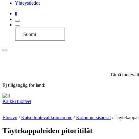
Yhteystiedot
0
Suomi
Tämä tuotevalik
Ej tillgänglig för land:
Kaikki tuotteet
Etusivu
/
Katso tuotevalikoimamme
/
Kolonnin sisäosat
/
Täytekappale
Täytekappaleiden pitoritilät