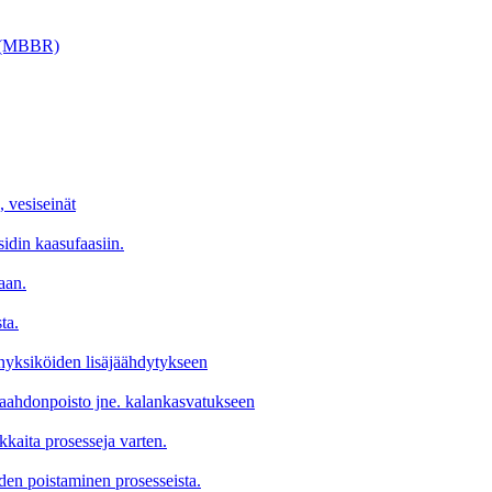
ri (MBBR)
, vesiseinät
sidin kaasufaasiin.
aan.
ta.
tinyksiköiden lisäjäähdytykseen
 vaahdonpoisto jne. kalankasvatukseen
okkaita prosesseja varten.
den poistaminen prosesseista.