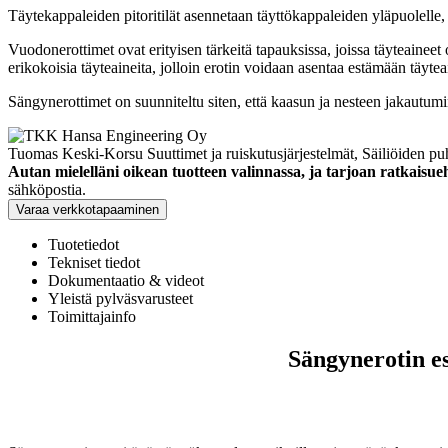
Täytekappaleiden pitoritilät asennetaan täyttökappaleiden yläpuolelle
Vuodonerottimet ovat erityisen tärkeitä tapauksissa, joissa täyteaineet
erikokoisia täyteaineita, jolloin erotin voidaan asentaa estämään täyte
Sängynerottimet on suunniteltu siten, että kaasun ja nesteen jakautu
Tuomas Keski-Korsu
Suuttimet ja ruiskutusjärjestelmät, Säiliöiden pu
Autan mielelläni oikean tuotteen valinnassa, ja tarjoan ratkaisue
sähköpostia.
Varaa verkkotapaaminen
Tuotetiedot
Tekniset tiedot
Dokumentaatio & videot
Yleistä pylväsvarusteet
Toimittajainfo
Sängynerotin e