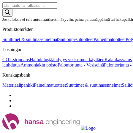
Products
search
Jos tuloksia ei tule automaattisesti näkyviin, paina paluunäppäintä tai hakupalki
Produktområden
Suuttimet & suutinasennelmat
Säiliönpesutuotteet
Paineilmatuotteet
Pöly
Lösningar
CO2-strippaus
Haihdutusjäähdytys vesisumua käyttäen
Kalankasvatus 
lauhdutus
Ammoniakin poisto
Palontorjunta - Vesiseinä
Palontorjunta -
Kunskapsbank
Materiaalipankki
Paineilmatuotteet
Suuttimet & suutinasennelmat
Säiliö