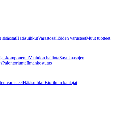
 sisäosat
Hätäsuihkut
Varastosäiliöiden varusteet
Muut tuotteet
 ja -komponentit
Vaahdon hallinta
Savukaasujen
ys
Palontorjunta
Ilmankostutus
den varusteet
Hätäsuihkut
Biofilmin kantajat