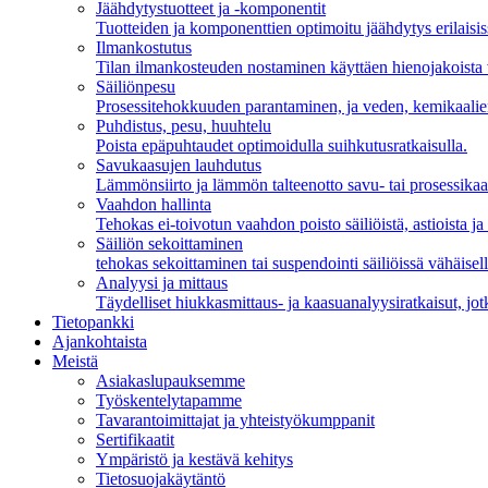
Jäähdytystuotteet ja -komponentit
Tuotteiden ja komponenttien optimoitu jäähdytys erilaisiss
Ilmankostutus
Tilan ilmankosteuden nostaminen käyttäen hienojakoista
Säiliönpesu
Prosessitehokkuuden parantaminen, ja veden, kemikaalien
Puhdistus, pesu, huuhtelu
Poista epäpuhtaudet optimoidulla suihkutusratkaisulla.
Savukaasujen lauhdutus
Lämmönsiirto ja lämmön talteenotto savu- tai prosessikaa
Vaahdon hallinta
Tehokas ei-toivotun vaahdon poisto säiliöistä, astioista ja a
Säiliön sekoittaminen
tehokas sekoittaminen tai suspendointi säiliöissä vähäisel
Analyysi ja mittaus
Täydelliset hiukkasmittaus- ja kaasuanalyysiratkaisut, jotk
Tietopankki
Ajankohtaista
Meistä
Asiakaslupauksemme
Työskentelytapamme
Tavarantoimittajat ja yhteistyökumppanit
Sertifikaatit
Ympäristö ja kestävä kehitys
Tietosuojakäytäntö