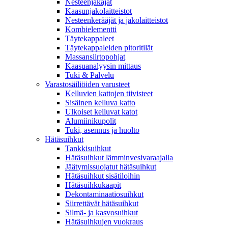
Nesteenjakajat
Kaasunjakolaitteistot
Nesteenkerääjät ja jakolaitteistot
Kombielementti
Täytekappaleet
Täytekappaleiden pitoritilät
Massansiirtopohjat
Kaasuanalyysin mittaus
Tuki & Palvelu
Varastosäiliöiden varusteet
Kelluvien kattojen tiivisteet
Sisäinen kelluva katto
Ulkoiset kelluvat katot
Alumiinikupolit
Tuki, asennus ja huolto
Hätäsuihkut
Tankkisuihkut
Hätäsuihkut lämminvesivaraajalla
Jäätymissuojatut hätäsuihkut
Hätäsuihkut sisätiloihin
Hätäsuihkukaapit
Dekontaminaatiosuihkut
Siirrettävät hätäsuihkut
Silmä- ja kasvosuihkut
Hätäsuihkujen vuokraus