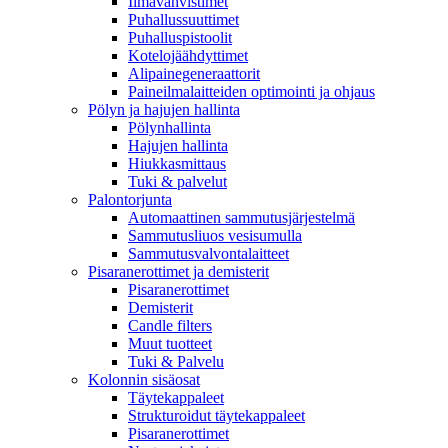
Ilmavahvistimet
Puhallussuuttimet
Puhalluspistoolit
Kotelojäähdyttimet
Alipainegeneraattorit
Paineilmalaitteiden optimointi ja ohjaus
Pölyn ja hajujen hallinta
Pölynhallinta
Hajujen hallinta
Hiukkasmittaus
Tuki & palvelut
Palontorjunta
Automaattinen sammutusjärjestelmä
Sammutusliuos vesisumulla
Sammutusvalvontalaitteet
Pisaranerottimet ja demisterit
Pisaranerottimet
Demisterit
Candle filters
Muut tuotteet
Tuki & Palvelu
Kolonnin sisäosat
Täytekappaleet
Strukturoidut täytekappaleet
Pisaranerottimet