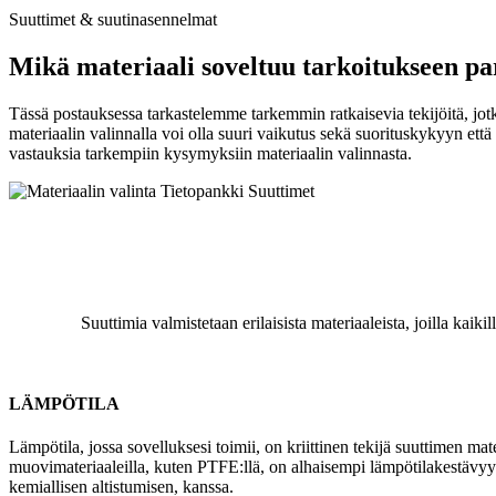
Suuttimet & suutinasennelmat
Mikä materiaali soveltuu tarkoitukseen pa
Tässä postauksessa tarkastelemme tarkemmin ratkaisevia tekijöitä, jotk
materiaalin valinnalla voi olla suuri vaikutus sekä suorituskykyyn et
vastauksia tarkempiin kysymyksiin materiaalin valinnasta.
Suuttimia valmistetaan erilaisista materiaaleista, joilla kaik
LÄMPÖTILA
Lämpötila, jossa sovelluksesi toimii, on kriittinen tekijä suuttimen mat
muovimateriaaleilla, kuten PTFE:llä, on alhaisempi lämpötilakestävyys 
kemiallisen altistumisen, kanssa.