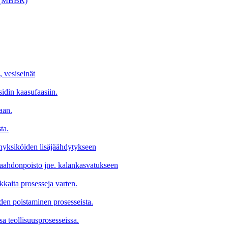
ri (MBBR)
, vesiseinät
sidin kaasufaasiin.
aan.
ta.
tinyksiköiden lisäjäähdytykseen
 vaahdonpoisto jne. kalankasvatukseen
okkaita prosesseja varten.
den poistaminen prosesseista.
a teollisuusprosesseissa.