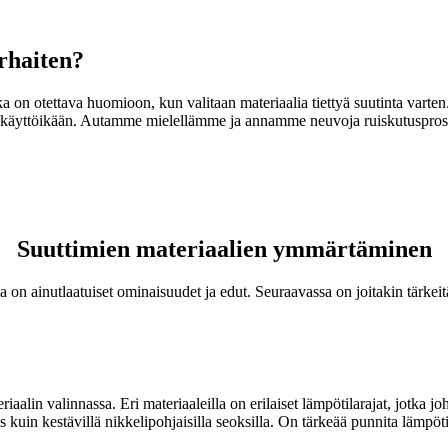
rhaiten?
a on otettava huomioon, kun valitaan materiaalia tiettyä suutinta varten.
tä käyttöikään. Autamme mielellämme ja annamme neuvoja ruiskutusproses
Suuttimien materiaalien ymmärtäminen
illa on ainutlaatuiset ominaisuudet ja edut. Seuraavassa on joitakin tärk
eriaalin valinnassa. Eri materiaaleilla on erilaiset lämpötilarajat, jotka
kuin kestävillä nikkelipohjaisilla seoksilla. On tärkeää punnita lämpöt