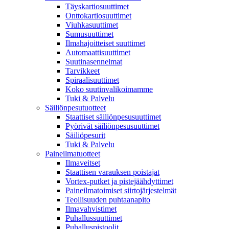
Täyskartiosuuttimet
Onttokartiosuuttimet
Viuhkasuuttimet
Sumusuuttimet
Ilmahajoitteiset suuttimet
Automaattisuuttimet
Suutinasennelmat
Tarvikkeet
Spiraalisuuttimet
Koko suutinvalikoimamme
Tuki & Palvelu
Säiliönpesutuotteet
Staattiset säiliönpesusuuttimet
Pyörivät säiliönpesusuuttimet
Säiliöpesurit
Tuki & Palvelu
Paineilmatuotteet
Ilmaveitset
Staattisen varauksen poistajat
Vortex-putket ja pistejäähdyttimet
Paineilmatoimiset siirtojärjestelmät
Teollisuuden puhtaanapito
Ilmavahvistimet
Puhallussuuttimet
Puhalluspistoolit