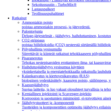
Biokantaja - Liikkuvan kerroksen biofilmireakto
Sekoitussuutin - TurboMix®
Lastauspalkeet
Teollisuuspuhaltimet
Ratkaisut
Ammoniakin poisto
poistaa ammoniakin prosessi- ja jätevedestä.
Palontorjunta
Deluge-järjestelmät - jäähdytys, haihduttaminen, kostutus
CO2-strippaus
poistaa hiilidioksidia (CO2) nesteestä siirtämällä hiilidiok
Pölynhallinta vesisumulla
Siirrettävät ja kiinteät ratkaisut tehokkaaseen pölynhallint
Pisaranerotus
Tehokas nestepisaroiden erottaminen ilma- tai kaasuvirras
Haihdutusjäähdytys vesisumua käyttäen
yksinkertaisella ja energiatehokkaalla ratkaisulla lauhdu
Kalankasvatus ja kiertovesikasvatus (RAS)
biologinen vedenkäsittely, kaasujen poisto, säiliönpesu,
Kaasunjäähdytys
Suojaa laitteita, ja luo vakaat olosuhteet turvallisia ja teh
Kemiallinen injektointi ja Scavenger-injektio
Korroosion ja saostumien minimointi, ei-toivottujen ainei
Jäähdytystuotteet ja -komponentit
Tuotteiden ja komponenttien optimoitu jäähdytys erilaisiss