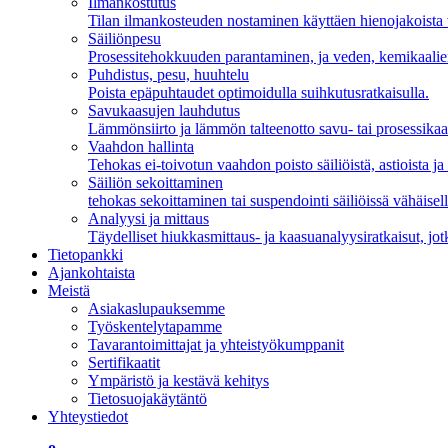
Ilmankostutus
Tilan ilmankosteuden nostaminen käyttäen hienojakoista
Säiliönpesu
Prosessitehokkuuden parantaminen, ja veden, kemikaalien
Puhdistus, pesu, huuhtelu
Poista epäpuhtaudet optimoidulla suihkutusratkaisulla.
Savukaasujen lauhdutus
Lämmönsiirto ja lämmön talteenotto savu- tai prosessikaa
Vaahdon hallinta
Tehokas ei-toivotun vaahdon poisto säiliöistä, astioista ja a
Säiliön sekoittaminen
tehokas sekoittaminen tai suspendointi säiliöissä vähäisel
Analyysi ja mittaus
Täydelliset hiukkasmittaus- ja kaasuanalyysiratkaisut, jotk
Tietopankki
Ajankohtaista
Meistä
Asiakaslupauksemme
Työskentelytapamme
Tavarantoimittajat ja yhteistyökumppanit
Sertifikaatit
Ympäristö ja kestävä kehitys
Tietosuojakäytäntö
Yhteystiedot