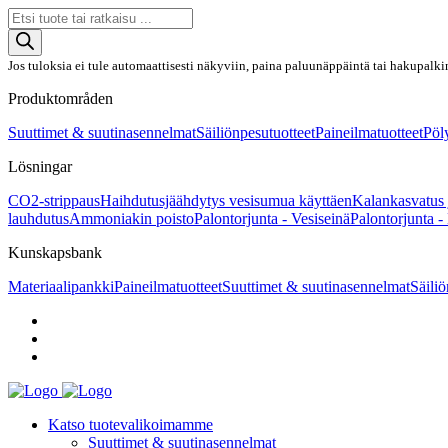
Products
search
Jos tuloksia ei tule automaattisesti näkyviin, paina paluunäppäintä tai hakupalki
Produktområden
Suuttimet & suutinasennelmat
Säiliönpesutuotteet
Paineilmatuotteet
Pöly
Lösningar
CO2-strippaus
Haihdutusjäähdytys vesisumua käyttäen
Kalankasvatus 
lauhdutus
Ammoniakin poisto
Palontorjunta - Vesiseinä
Palontorjunta -
Kunskapsbank
Materiaalipankki
Paineilmatuotteet
Suuttimet & suutinasennelmat
Säiliö
Katso tuotevalikoimamme
Suuttimet & suutinasennelmat