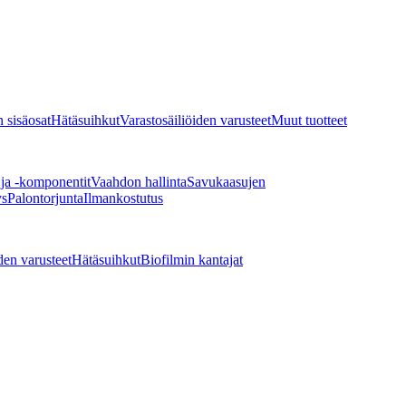
 sisäosat
Hätäsuihkut
Varastosäiliöiden varusteet
Muut tuotteet
 ja -komponentit
Vaahdon hallinta
Savukaasujen
ys
Palontorjunta
Ilmankostutus
den varusteet
Hätäsuihkut
Biofilmin kantajat