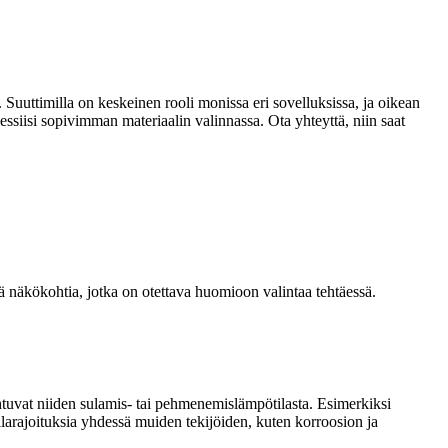
 Suuttimilla on keskeinen rooli monissa eri sovelluksissa, ja oikean
siisi sopivimman materiaalin valinnassa. Ota yhteyttä, niin saat
eitä näkökohtia, jotka on otettava huomioon valintaa tehtäessä.
 johtuvat niiden sulamis- tai pehmenemislämpötilasta. Esimerkiksi
ilarajoituksia yhdessä muiden tekijöiden, kuten korroosion ja