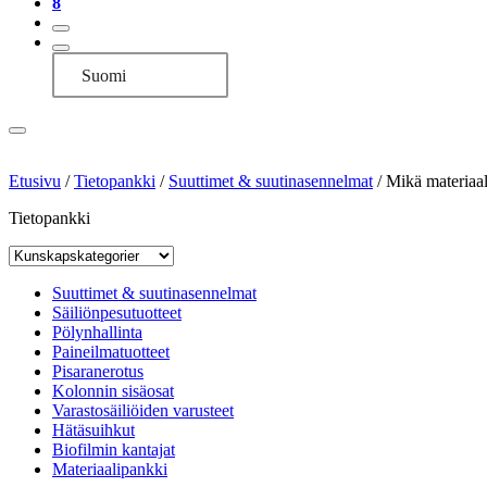
8
Suomi
Etusivu
/
Tietopankki
/
Suuttimet & suutinasennelmat
/
Mikä materiaal
Tietopankki
Suuttimet & suutinasennelmat
Säiliönpesutuotteet
Pölynhallinta
Paineilmatuotteet
Pisaranerotus
Kolonnin sisäosat
Varastosäiliöiden varusteet
Hätäsuihkut
Biofilmin kantajat
Materiaalipankki