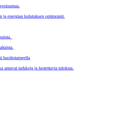
 vesisumua.
 ja energian kulutuksen optimointi.
suista.
ltaista.
lä huoltotarpeella
a antavat tarkkoja ja luotettavia tuloksia.