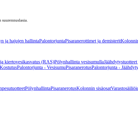
n suurennuslasia.
n ja hajujen hallinta
Palontorjunta
Pisaranerottimet ja demisterit
Kolonnin
ja kiertovesikasvatus (RAS)
Pölynhallinta vesisumulla
Jäähdytystuotteet
 Kostutus
Palontorjunta - Vesisumu
Pisaranerotus
Palontorjunta - Jäähdyt
npesutuotteet
Pölynhallinta
Pisaranerotus
Kolonnin sisäosat
Varastosäiliöi