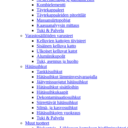
Kombielementti
Täytekappaleet
Täytekappaleiden pitoritilät
Massansiirtopohjat
Kaasuanalyysin mittaus
Tuki & Palvelu
Varastosäiliöiden varusteet
Kelluvien kattojen tiivisteet
Sisäinen kelluva katto
Ulkoiset kelluvat katot
Alumiinikupolit
Tuki, asennus ja huolto
Hätäsuihkut
Tankkisuihkut
Hätäsuihkut lämminvesivaraajalla
Jäätymissuojatut hätäsuihkut
Hätäsuihkut sisätiloihin
Hätäsuihkukaapit
Dekontaminaatiosuihkut
Siirrettävät hätäsuihkut
Silmä- ja kasvosuihkut
Hätäsuihkujen vuokraus
Tuki & Palvelu
Muut tuotteet