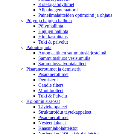
Kotelojäähdyttimet
Alipainegeneraattorit
Paineilmalaitteiden optimointi ja ohjaus
Pölyn ja hajujen hallinta
Pölynhallinta
Hajujen hallinta
Hiukkasmittaus
Tuki & palvelut
Palontorjunta
Automaattinen sammutusjärjestelmä
Sammutusliuos vesisumulla
Sammutusvalvontalaitteet
Pisaranerottimet ja demisterit
Pisaranerottimet
Demisterit
Candle filters
Muut tuotteet
Tuki & Palvelu
Kolonnin sisäosat
Täytekappaleet
Strukturoidut täytekappaleet
Pisaranerottimet
Nesteenjakajat
Kaasunjakolaitteistot
Nesteenkerääjät ja jakolaitteistot