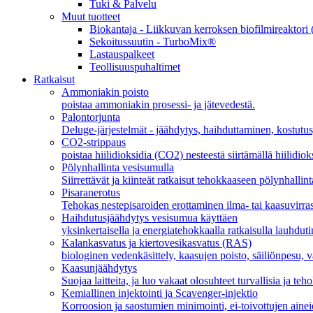
Tuki & Palvelu
Muut tuotteet
Biokantaja - Liikkuvan kerroksen biofilmireakto
Sekoitussuutin - TurboMix®
Lastauspalkeet
Teollisuuspuhaltimet
Ratkaisut
Ammoniakin poisto
poistaa ammoniakin prosessi- ja jätevedestä.
Palontorjunta
Deluge-järjestelmät - jäähdytys, haihduttaminen, kostutus
CO2-strippaus
poistaa hiilidioksidia (CO2) nesteestä siirtämällä hiilidiok
Pölynhallinta vesisumulla
Siirrettävät ja kiinteät ratkaisut tehokkaaseen pölynhallint
Pisaranerotus
Tehokas nestepisaroiden erottaminen ilma- tai kaasuvirras
Haihdutusjäähdytys vesisumua käyttäen
yksinkertaisella ja energiatehokkaalla ratkaisulla lauhdu
Kalankasvatus ja kiertovesikasvatus (RAS)
biologinen vedenkäsittely, kaasujen poisto, säiliönpesu,
Kaasunjäähdytys
Suojaa laitteita, ja luo vakaat olosuhteet turvallisia ja teh
Kemiallinen injektointi ja Scavenger-injektio
Korroosion ja saostumien minimointi, ei-toivottujen ainei