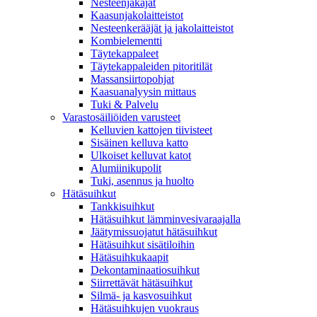
Nesteenjakajat
Kaasunjakolaitteistot
Nesteenkerääjät ja jakolaitteistot
Kombielementti
Täytekappaleet
Täytekappaleiden pitoritilät
Massansiirtopohjat
Kaasuanalyysin mittaus
Tuki & Palvelu
Varastosäiliöiden varusteet
Kelluvien kattojen tiivisteet
Sisäinen kelluva katto
Ulkoiset kelluvat katot
Alumiinikupolit
Tuki, asennus ja huolto
Hätäsuihkut
Tankkisuihkut
Hätäsuihkut lämminvesivaraajalla
Jäätymissuojatut hätäsuihkut
Hätäsuihkut sisätiloihin
Hätäsuihkukaapit
Dekontaminaatiosuihkut
Siirrettävät hätäsuihkut
Silmä- ja kasvosuihkut
Hätäsuihkujen vuokraus