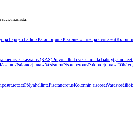
n suurennuslasia.
n ja hajujen hallinta
Palontorjunta
Pisaranerottimet ja demisterit
Kolonnin
ja kiertovesikasvatus (RAS)
Pölynhallinta vesisumulla
Jäähdytystuotteet
 Kostutus
Palontorjunta - Vesisumu
Pisaranerotus
Palontorjunta - Jäähdyt
npesutuotteet
Pölynhallinta
Pisaranerotus
Kolonnin sisäosat
Varastosäiliöi