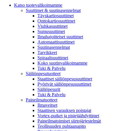
Katso tuotevalikoimamme
Suuttimet & suutinasennelmat
Täyskartiosuuttimet
Onttokartiosuuttimet
Viuhkasuuttimet
Sumusuuttimet
Ilmahajoitteiset suuttimet
Automaattisuuttimet
Suutinasennelmat
Tarvikkeet
Spiraalisuuttimet
Koko suutinvalikoimamme
Tuki & Palvelu
Säiliönpesutuotteet
Staattiset säiliönpesusuuttimet
Pyörivät säiliönpesusuuttimet
Säiliöpesurit
Tuki & Palvelu
Paineilmatuotteet
Ilmaveitset
Staattisen varauksen poistajat
Vortex-putket ja pistejäähdyttimet
Paineilmatoimiset siirtojärjestelmät
Teollisuuden puhtaanapito