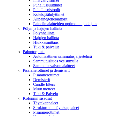
Ilmavahvistimet
Puhallussuuttimet
Puhalluspistoolit
Kotelojäähdyttimet
Alipainegeneraattorit
Paineilmalaitteiden optimointi ja ohjaus
Pölyn ja hajujen hallinta
Pölynhallinta
Hajujen hallinta
Hiukkasmittaus
Tuki & palvelut
Palontorjunta
Automaattinen sammutusjärjestelmä
Sammutusliuos vesisumulla
Sammutusvalvontalaitteet
Pisaranerottimet ja demisterit
Pisaranerottimet
Demisterit
Candle filters
Muut tuotteet
Tuki & Palvelu
Kolonnin sisäosat
Täytekappaleet
Strukturoidut täytekappaleet
Pisaranerottimet