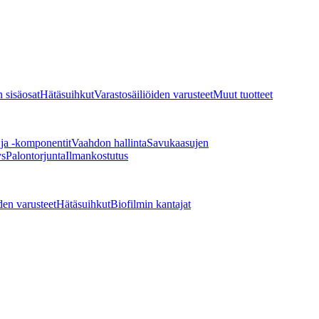
 sisäosat
Hätäsuihkut
Varastosäiliöiden varusteet
Muut tuotteet
 ja -komponentit
Vaahdon hallinta
Savukaasujen
ys
Palontorjunta
Ilmankostutus
den varusteet
Hätäsuihkut
Biofilmin kantajat