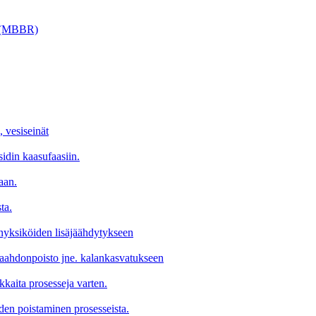
ri (MBBR)
, vesiseinät
sidin kaasufaasiin.
aan.
ta.
tinyksiköiden lisäjäähdytykseen
 vaahdonpoisto jne. kalankasvatukseen
okkaita prosesseja varten.
den poistaminen prosesseista.