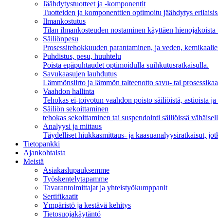
Jäähdytystuotteet ja -komponentit
Tuotteiden ja komponenttien optimoitu jäähdytys erilaisiss
Ilmankostutus
Tilan ilmankosteuden nostaminen käyttäen hienojakoista
Säiliönpesu
Prosessitehokkuuden parantaminen, ja veden, kemikaalien
Puhdistus, pesu, huuhtelu
Poista epäpuhtaudet optimoidulla suihkutusratkaisulla.
Savukaasujen lauhdutus
Lämmönsiirto ja lämmön talteenotto savu- tai prosessikaa
Vaahdon hallinta
Tehokas ei-toivotun vaahdon poisto säiliöistä, astioista ja a
Säiliön sekoittaminen
tehokas sekoittaminen tai suspendointi säiliöissä vähäisel
Analyysi ja mittaus
Täydelliset hiukkasmittaus- ja kaasuanalyysiratkaisut, jotk
Tietopankki
Ajankohtaista
Meistä
Asiakaslupauksemme
Työskentelytapamme
Tavarantoimittajat ja yhteistyökumppanit
Sertifikaatit
Ympäristö ja kestävä kehitys
Tietosuojakäytäntö