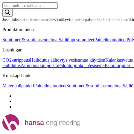
Products
search
Jos tuloksia ei tule automaattisesti näkyviin, paina paluunäppäintä tai hakupalki
Produktområden
Suuttimet & suutinasennelmat
Säiliönpesutuotteet
Paineilmatuotteet
Pöly
Lösningar
CO2-strippaus
Haihdutusjäähdytys vesisumua käyttäen
Kalankasvatus 
lauhdutus
Ammoniakin poisto
Palontorjunta - Vesiseinä
Palontorjunta -
Kunskapsbank
Materiaalipankki
Paineilmatuotteet
Suuttimet & suutinasennelmat
Säiliö