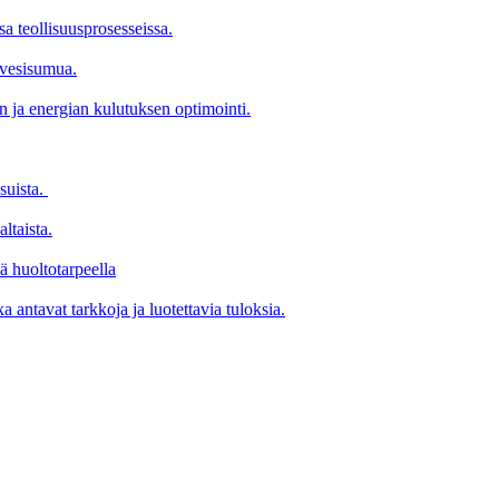
a teollisuusprosesseissa.
 vesisumua.
 ja energian kulutuksen optimointi.
suista.
ltaista.
lä huoltotarpeella
a antavat tarkkoja ja luotettavia tuloksia.