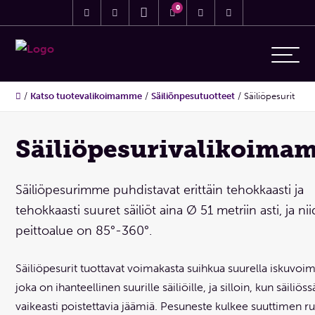
0
/
Katso tuotevalikoimamme
/
Säiliönpesutuotteet
/
Säiliöpesurit
Säiliöpesurivalikoima
Säiliöpesurimme puhdistavat erittäin tehokkaasti ja
tehokkaasti suuret säiliöt aina Ø 51 metriin asti, ja ni
peittoalue on 85°-360°.
Säiliöpesurit tuottavat voimakasta suihkua suurella iskuvoim
joka on ihanteellinen suurille säiliöille, ja silloin, kun säiliös
vaikeasti poistettavia jäämiä. Pesuneste kulkee suuttimen r