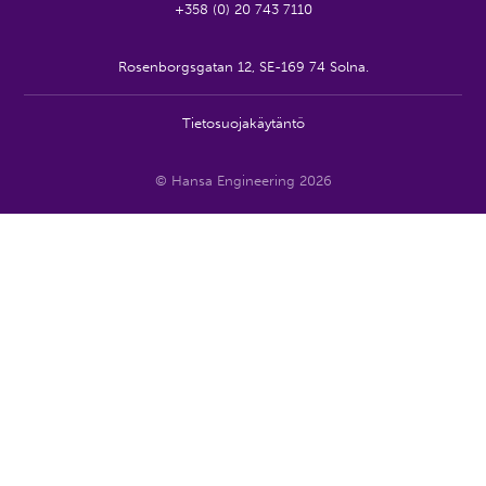
+358 (0) 20 743 7110
Rosenborgsgatan 12, SE-169 74 Solna.
Tietosuojakäytäntö
© Hansa Engineering 2026