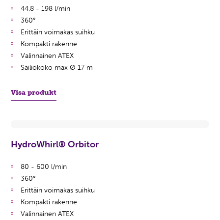
44,8 - 198 l/min
360°
Erittäin voimakas suihku
Kompakti rakenne
Valinnainen ATEX
Säiliökoko max Ø 17 m
Visa produkt
HydroWhirl® Orbitor
80 - 600 l/min
360°
Erittäin voimakas suihku
Kompakti rakenne
Valinnainen ATEX