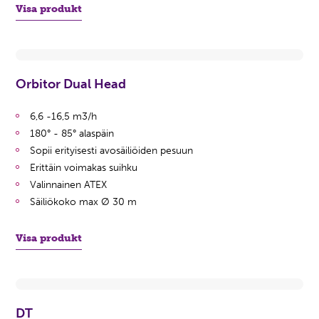
Visa produkt
Orbitor Dual Head
6,6 -16,5 m3/h
180° - 85° alaspäin
Sopii erityisesti avosäiliöiden pesuun
Erittäin voimakas suihku
Valinnainen ATEX
Säiliökoko max Ø 30 m
Visa produkt
DT