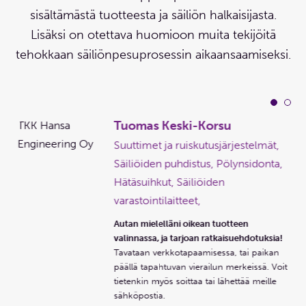
sisältämästä tuotteesta ja säiliön halkaisijasta.
Lisäksi on otettava huomioon muita tekijöitä
tehokkaan säiliönpesuprosessin aikaansaamiseksi.
Tuomas Keski-Korsu
,
Suuttimet ja ruiskutusjärjestelmät,
Säiliöiden puhdistus, Pölynsidonta,
Hätäsuihkut, Säiliöiden
varastointilaitteet,
a!
Autan mielelläni oikean tuotteen
n
valinnassa, ja tarjoan ratkaisuehdotuksia!
oit
Tavataan verkkotapaamisessa, tai paikan
e
päällä tapahtuvan vierailun merkeissä. Voit
tietenkin myös soittaa tai lähettää meille
sähköpostia.