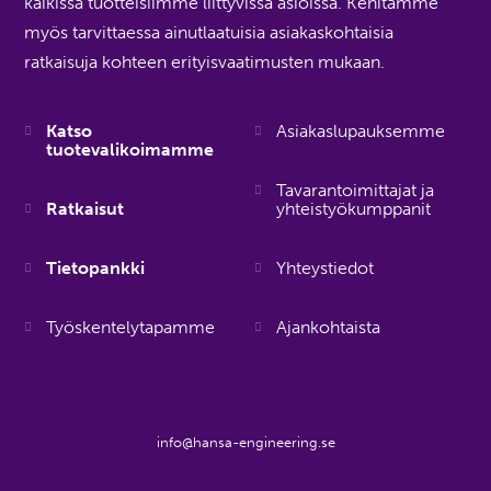
kaikissa tuotteisiimme liittyvissä asioissa. Kehitämme
myös tarvittaessa ainutlaatuisia asiakaskohtaisia
ratkaisuja kohteen erityisvaatimusten mukaan.
Katso
Asiakaslupauksemme
tuotevalikoimamme
Tavarantoimittajat ja
Ratkaisut
yhteistyökumppanit
Tietopankki
Yhteystiedot
Työskentelytapamme
Ajankohtaista
info@hansa-engineering.se