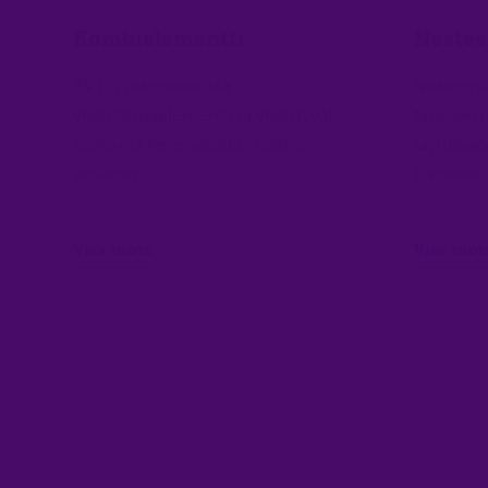
Kombielementti
Nestee
RVT:n patentoidussa
Nesteenja
yhdistelmäelementissä yhdistyvät
tasaisen 
kanto- ja keräysalusta yhdeksi
täyttökap
yksiköksi.
tiivisteen
Visa tuote
Visa tuot