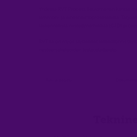
Yhdessä RVT Process Equipmentin kanssa meil
lämmön- ja aineensiirtoprosesseista. Tarjoa
laskennallista nestedynamiikkaa (CFD) proses
RVT:llä on myös täydelliset testikolonnit täyt
nesteenjakelijoiden testauslaitteisto.
Tuki ja palvelu
Dokumentaa
Teknine