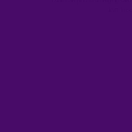
Meillä on pitkä kokemus ja vankk
RVT Proce