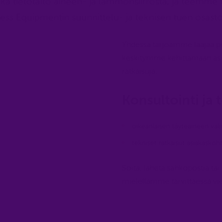
a tietotaito aineen- ja lämmönsiirrosta, ja teemme t
ss Equipmentin suunnittelu- ja teknisen tuen osast
Yhdessä tarjoamme laajaa pr
keskitymme kehittämään asi
ratkaisuja.
Konsultointi ja 
oikeanlaisen täyteaineen vali
tekniset ratkaisut asiakaskohta
Soita, lähetä sähköpostia 
mielellämme tarvittaessa vier