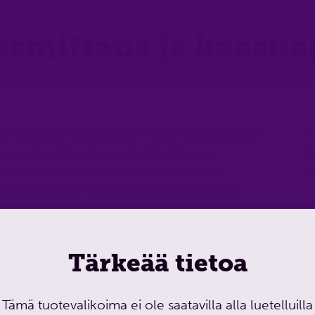
smittaus ja kaasua
 ratkaisevan tärkeää sekä ihmisten että ympäristön
kokonaisratkaisuja hiukkasmittaukseen ja
 luotettavia tuloksia kaikkeen tutkimuksesta ja
alvontaan ja sääntelyyn perustuviin mittauksiin.
lettavuuteen ja sertifiointiin he auttavat yrityksiä
ääteiset vaatimukset ja optimoimaan laitostensa
ikean ratkaisun ilman- ja kaasuanalyysin tarpeisiisi.
Tärkeää tietoa
Tämä tuotevalikoima ei ole saatavilla alla luetelluilla