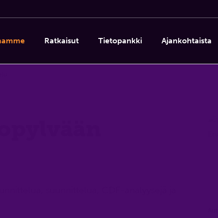
imamme
Ratkaisut
Tietopankki
Ajankohtaista
elu
topylvään
nnittelua, suunnittelua, CDF-analyysejä ja
Aut