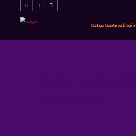
Katso tuotevaliko
/
Katso tuotevalikoimamme
/
Kolonnin sisäosat
/
Tuki & Palv
Tuki- ja huol
varusteet
Tarjoamme teknistä tukea, prosessisuu
erilaisia testausmahdollisuuksia.