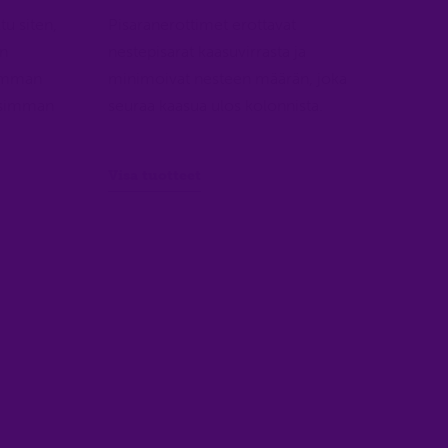
tu siten,
Pisaranerottimet erottavat
en
nestepisarat kaasuvirrasta ja
simman
minimoivat nesteen määrän, joka
lisimman
seuraa kaasua ulos kolonnista.
Visa tuotteet