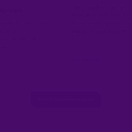
Täyttökappaleet on suunnitel
njakajat
että kaasun ja nesteen välin
kajat varmistavat nesteen
kosketuspinta on mahdolli
jakautumisen
pieni ja painehäviö mahdol
paleen tai rakenteellisen
pieni.
 päälle.
Visa tuotteet
e
Katso kaikki pylväsvarusteet