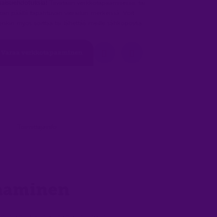
kaisuehdotuksia!
Tavataan verkkotapaamisessa, tai
kan päällä tapahtuvan vierailun merkeissä. Voit
tenkin myös soittaa tai lähettää meille sähköpostia.
Varaa verkkotapaaminen
Toimittajainfo
saaminen