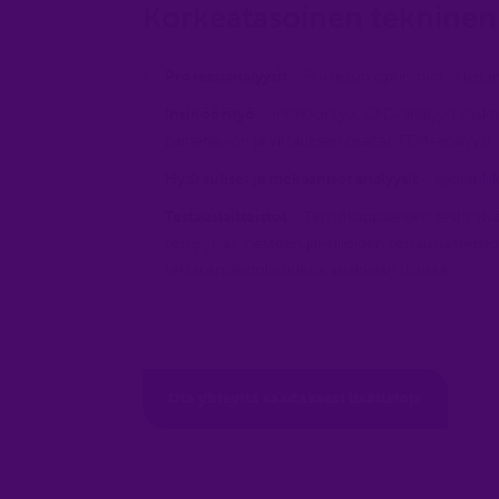
Korkeatasoinen tekninen 
Prosessianalyysit
- Prosessin optimointi, kusta
Insinöörityö
- Insinöörityö, CFD-analyysi (lask
painehäviön ja virtauksen osalta), FEM-analyysi
Hydrauliset ja mekaaniset analyysit
- hydraulii
Testauslaitteistot
- Täyttökappaleiden testipylv
testipylväs, nesteen jakelijoiden testauslaitteis
testausmahdollisuuksia asiakkaan tiloissa.
Ota yhteyttä saadaksesi lisätietoja