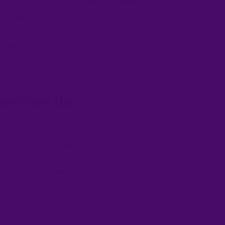
iivistä yhteistyötä toimittajamme
on kanssa.
osessitietämystä ja -kokemusta, ja
akkaillemme optimoituja ja kestäviä
tekninen tuki
nta hydraulisen analyysin avulla
isiin ongelmiin, sovelluksiin tai pylväsosiin.
tai varaa verkkotapaaminen! Käymme myös
ailulla paikan päällä.