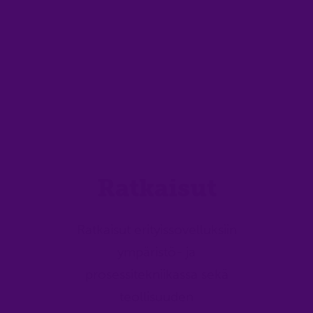
emme
Ratkaisut
Ratkaisut erityissovelluksiin
ympäristö- ja
prosessitekniikassa sekä
teollisuuden