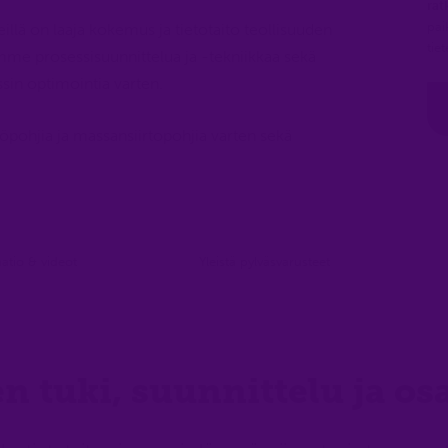
rat
pai
lä on laaja kokemus ja tietotaito teollisuuden
tie
mme prosessisuunnittelua ja -tekniikkaa sekä
sin optimointia varten.
töpohjia ja massansiirtopohjia varten sekä
tio & videot
Yleistä pylväsvarusteet
n tuki, suunnittelu ja o