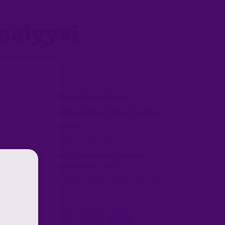
nalyysi
Mikael Ramström
Tuotepäällikkö Ilmanlaadun
mittaus
Alnab Armatur AB
Olet aina tervetullut ottamaan
meihin yhteyttä.
Mikään asia ei ole
liian pieni, mikään haaste ei ole liian
suuri.