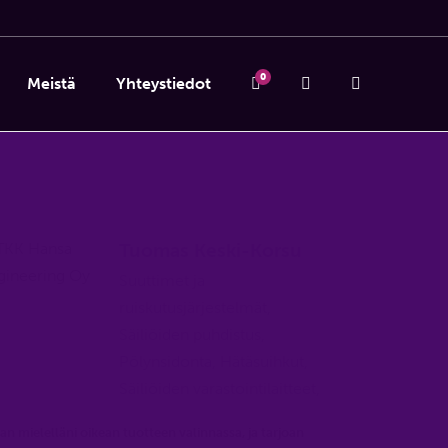
0
Meistä
Yhteystiedot
Tuomas Keski-Korsu
Suuttimet ja
ruiskutusjärjestelmät,
Säiliöiden puhdistus,
Pölynsidonta, Hätäsuihkut,
Säiliöiden varastointilaitteet,
an mielelläni oikean tuotteen valinnassa, ja tarjoan