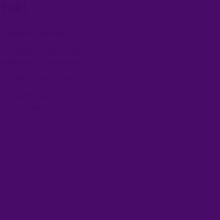
tuki
nnussäästöt, vianmääritys
elmat kolonnin optimoimiseksi
, mekaaninen pitovaiheanalyysi.
kka, vikajakauma, pullonkaulat
äs, massansiirtopohjien
to. RVT tarjoaa myös