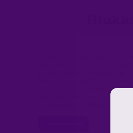
Hiukka
Ilmanlaadun mittaaminen ja ymmärtäminen on
suojelemiseksi. Kumppanimme Alnab tarjoaa 
kaasuanalyyseihin, jotka tuottavat tarkkoja ja
työympäristöstä aina edistyneeseen prosessiv
Keskittymällä käyttövarmuuteen, helppoon huol
tunnistamaan epäpuhtaudet, täyttämään lakis
toiminnan. Ota yhteyttä Alnabiin löytääksesi o
Lue lisää Alnabista