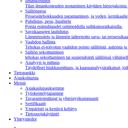
Ilmankostutus
Tilan ilmankosteuden nostaminen käyttäen hienojakoista
Säiliönpesu
Prosessitehokkuuden parantaminen, ja veden, kemikaalien
Puhdistus, pesu, huuhtelu
Poista epäpuhtaudet optimoidulla suihkutusratkaisulla.
Savukaasujen lauhdutus
Lämmönsiirto ja lämmön talteenotto savu- tai prosessikaa
Vaahdon hallinta
Tehokas ei-toivotun vaahdon poisto säiliöistä, astioista ja a
Säiliön sekoittaminen
tehokas sekoittaminen tai suspendointi säiliöissä vähäisel
Analyysi ja mittaus
Täydelliset hiukkasmittaus- ja kaasuanalyysiratkaisut, jotk
Tietopankki
Ajankohtaista
Meistä
Asiakaslupauksemme
Työskentelytapamme
Tavarantoimittajat ja yhteistyökumppanit
Sertifikaatit
Ympäristö ja kestävä kehitys
Tietosuojakäytäntö
Yhteystiedot