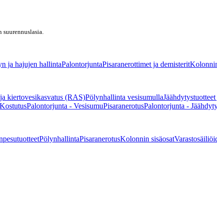
n suurennuslasia.
n ja hajujen hallinta
Palontorjunta
Pisaranerottimet ja demisterit
Kolonnin
ja kiertovesikasvatus (RAS)
Pölynhallinta vesisumulla
Jäähdytystuotteet
 Kostutus
Palontorjunta - Vesisumu
Pisaranerotus
Palontorjunta - Jäähdyt
npesutuotteet
Pölynhallinta
Pisaranerotus
Kolonnin sisäosat
Varastosäiliöi