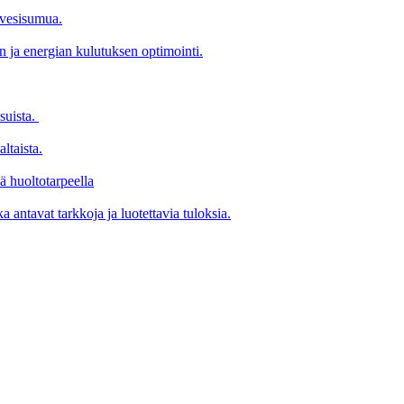
 vesisumua.
 ja energian kulutuksen optimointi.
suista.
ltaista.
lä huoltotarpeella
a antavat tarkkoja ja luotettavia tuloksia.