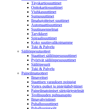
Täyskartiosuuttimet
Onttokartiosuuttimet
Viuhkasuuttimet
Sumusuuttimet
Ilmahajoitteiset suuttimet
Automaattisuuttimet
Suutinasennelmat
Tarvikkeet
Spiraalisuuttimet
Koko suutinvalikoimamme
Tuki & Palvelu
Säiliönpesutuotteet
Staattiset säiliönpesusuuttimet
Pyörivät säiliönpesusuuttimet
Säiliöpesurit
Tuki & Palvelu
Paineilmatuotteet
Ilmaveitset
Staattisen varauksen poistajat
Vortex-putket ja pistejäähdyttimet
Paineilmatoimiset siirtojärjestelmät
Teollisuuden puhtaanapito
Ilmavahvistimet
Puhallussuuttimet
Puhalluspistoolit