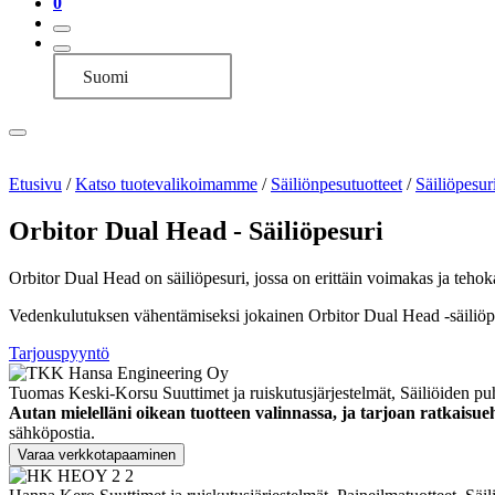
0
Suomi
Etusivu
/
Katso tuotevalikoimamme
/
Säiliönpesutuotteet
/
Säiliöpesuri
Orbitor Dual Head - Säiliöpesuri
Orbitor Dual Head on säiliöpesuri, jossa on erittäin voimakas ja tehoka
Vedenkulutuksen vähentämiseksi jokainen Orbitor Dual Head -säiliöpes
Tarjouspyyntö
Tuomas Keski-Korsu
Suuttimet ja ruiskutusjärjestelmät, Säiliöiden pu
Autan mielelläni oikean tuotteen valinnassa, ja tarjoan ratkaisue
sähköpostia.
Varaa verkkotapaaminen