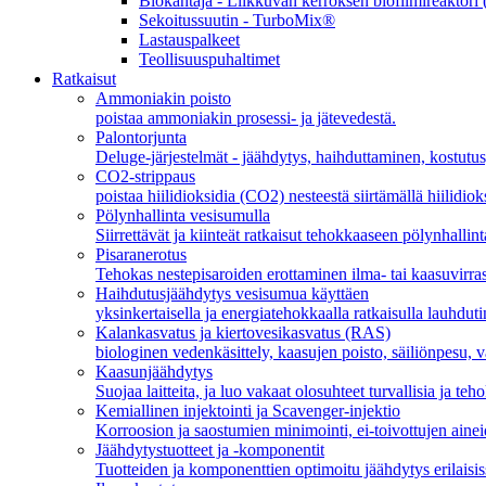
Biokantaja - Liikkuvan kerroksen biofilmireakto
Sekoitussuutin - TurboMix®
Lastauspalkeet
Teollisuuspuhaltimet
Ratkaisut
Ammoniakin poisto
poistaa ammoniakin prosessi- ja jätevedestä.
Palontorjunta
Deluge-järjestelmät - jäähdytys, haihduttaminen, kostutus
CO2-strippaus
poistaa hiilidioksidia (CO2) nesteestä siirtämällä hiilidiok
Pölynhallinta vesisumulla
Siirrettävät ja kiinteät ratkaisut tehokkaaseen pölynhallint
Pisaranerotus
Tehokas nestepisaroiden erottaminen ilma- tai kaasuvirras
Haihdutusjäähdytys vesisumua käyttäen
yksinkertaisella ja energiatehokkaalla ratkaisulla lauhdu
Kalankasvatus ja kiertovesikasvatus (RAS)
biologinen vedenkäsittely, kaasujen poisto, säiliönpesu,
Kaasunjäähdytys
Suojaa laitteita, ja luo vakaat olosuhteet turvallisia ja teh
Kemiallinen injektointi ja Scavenger-injektio
Korroosion ja saostumien minimointi, ei-toivottujen ainei
Jäähdytystuotteet ja -komponentit
Tuotteiden ja komponenttien optimoitu jäähdytys erilaisiss