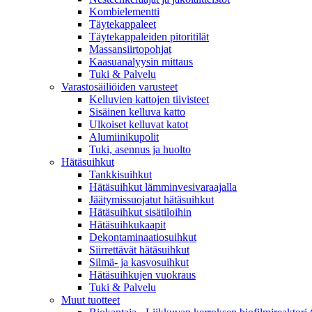
Kombielementti
Täytekappaleet
Täytekappaleiden pitoritilät
Massansiirtopohjat
Kaasuanalyysin mittaus
Tuki & Palvelu
Varastosäiliöiden varusteet
Kelluvien kattojen tiivisteet
Sisäinen kelluva katto
Ulkoiset kelluvat katot
Alumiinikupolit
Tuki, asennus ja huolto
Hätäsuihkut
Tankkisuihkut
Hätäsuihkut lämminvesivaraajalla
Jäätymissuojatut hätäsuihkut
Hätäsuihkut sisätiloihin
Hätäsuihkukaapit
Dekontaminaatiosuihkut
Siirrettävät hätäsuihkut
Silmä- ja kasvosuihkut
Hätäsuihkujen vuokraus
Tuki & Palvelu
Muut tuotteet