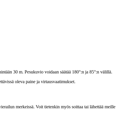
enintään 30 m. Pesukuvio voidaan säätää 180°:n ja 85°:n välillä.
tävissä oleva paine ja virtausvaatimukset.
railun merkeissä. Voit tietenkin myös soittaa tai lähettää meille