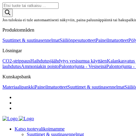
Products
search
Jos tuloksia ei tule automaattisesti näkyviin, paina paluunäppäintä tai hakupalki
Produktområden
Suuttimet & suutinasennelmat
Säiliönpesutuotteet
Paineilmatuotteet
Pöly
Lösningar
CO2-strippaus
Haihdutusjäähdytys vesisumua käyttäen
Kalankasvatus 
lauhdutus
Ammoniakin poisto
Palontorjunta - Vesiseinä
Palontorjunta -
Kunskapsbank
Materiaalipankki
Paineilmatuotteet
Suuttimet & suutinasennelmat
Säiliö
Katso tuotevalikoimamme
Suuttimet & suutinasennelmat