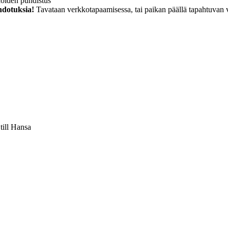
liöiden puhdistus
hdotuksia!
Tavataan verkkotapaamisessa, tai paikan päällä tapahtuvan vie
 till Hansa