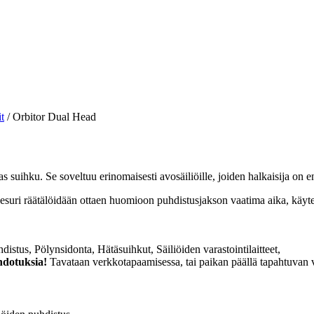
t
/
Orbitor Dual Head
s suihku. Se soveltuu erinomaisesti avosäiliöille, joiden halkaisija on 
uri räätälöidään ottaen huomioon puhdistusjakson vaatima aika, käytet
hdistus, Pölynsidonta, Hätäsuihkut, Säiliöiden varastointilaitteet,
hdotuksia!
Tavataan verkkotapaamisessa, tai paikan päällä tapahtuvan vie