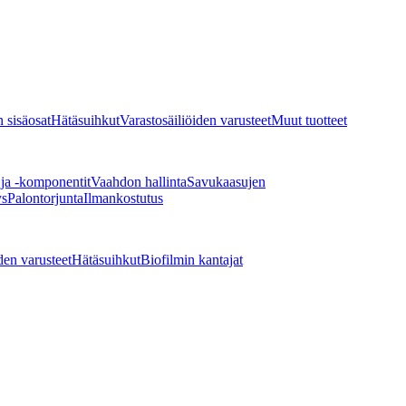
 sisäosat
Hätäsuihkut
Varastosäiliöiden varusteet
Muut tuotteet
 ja -komponentit
Vaahdon hallinta
Savukaasujen
ys
Palontorjunta
Ilmankostutus
den varusteet
Hätäsuihkut
Biofilmin kantajat