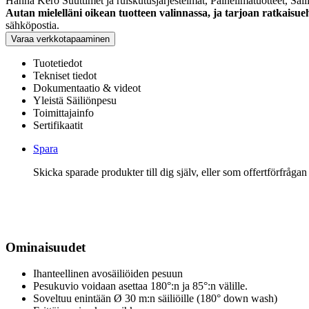
Hanna Kero
Suuttimet ja ruiskutusjärjestelmät, Paineilmatuotteet, Säi
Autan mielelläni oikean tuotteen valinnassa, ja tarjoan ratkaisue
sähköpostia.
Varaa verkkotapaaminen
Tuotetiedot
Tekniset tiedot
Dokumentaatio & videot
Yleistä Säiliönpesu
Toimittajainfo
Sertifikaatit
Spara
Skicka sparade produkter till dig själv, eller som offertförfrågan
Ominaisuudet
Ihanteellinen avosäiliöiden pesuun
Pesukuvio voidaan asettaa 180°:n ja 85°:n välille.
Soveltuu enintään Ø 30 m:n säiliöille (180° down wash)