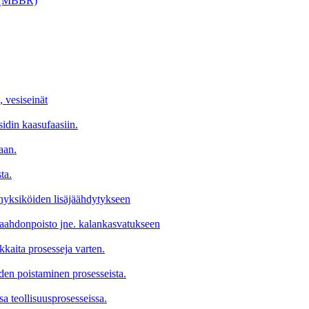
ri (MBBR)
, vesiseinät
sidin kaasufaasiin.
aan.
ta.
tinyksiköiden lisäjäähdytykseen
 vaahdonpoisto jne. kalankasvatukseen
okkaita prosesseja varten.
den poistaminen prosesseista.
a teollisuusprosesseissa.