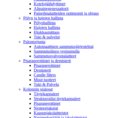
Kotelojäähdyttimet
Alipainegeneraattorit
Paineilmalaitteiden optimointi ja ohjaus
Pölyn ja hajujen hallinta
Pölynhallinta
Hajujen hallinta
Hiukkasmittaus
Tuki & palvelut
Palontorjunta
Automaattinen sammutusjärjestelmä
Sammutusliuos vesisumulla
Sammutusvalvontalaitteet
Pisaranerottimet ja demisterit
Pisaranerottimet
Demisterit
Candle filters
Muut tuotteet
Tuki & Palvelu
Kolonnin sisäosat
Täytekappaleet
Strukturoidut täytekappaleet
Pisaranerottimet
Nesteenjakajat
Kaasunjakolaitteistot
Nesteenkerääjät ja jakolaitteistot