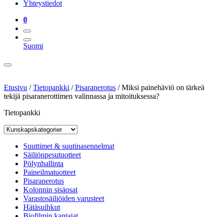
Yhteystiedot
0
Suomi
Etusivu
/
Tietopankki
/
Pisaranerotus
/
Miksi painehäviö on tärkeä
tekijä pisaranerottimen valinnassa ja mitoituksessa?
Tietopankki
Suuttimet & suutinasennelmat
Säiliönpesutuotteet
Pölynhallinta
Paineilmatuotteet
Pisaranerotus
Kolonnin sisäosat
Varastosäiliöiden varusteet
Hätäsuihkut
Biofilmin kantajat