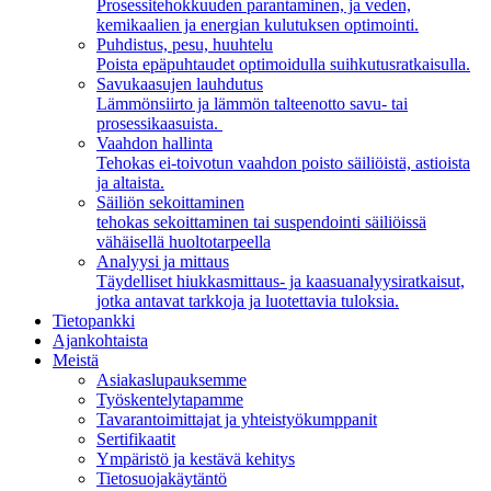
Prosessitehokkuuden parantaminen, ja veden,
kemikaalien ja energian kulutuksen optimointi.
Puhdistus, pesu, huuhtelu
Poista epäpuhtaudet optimoidulla suihkutusratkaisulla.
Savukaasujen lauhdutus
Lämmönsiirto ja lämmön talteenotto savu- tai
prosessikaasuista.
Vaahdon hallinta
Tehokas ei-toivotun vaahdon poisto säiliöistä, astioista
ja altaista.
Säiliön sekoittaminen
tehokas sekoittaminen tai suspendointi säiliöissä
vähäisellä huoltotarpeella
Analyysi ja mittaus
Täydelliset hiukkasmittaus- ja kaasuanalyysiratkaisut,
jotka antavat tarkkoja ja luotettavia tuloksia.
Tietopankki
Ajankohtaista
Meistä
Asiakaslupauksemme
Työskentelytapamme
Tavarantoimittajat ja yhteistyökumppanit
Sertifikaatit
Ympäristö ja kestävä kehitys
Tietosuojakäytäntö