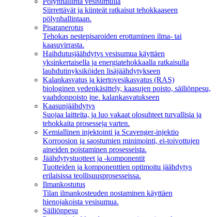
Pölynhallinta vesisumulla
Siirrettävät ja kiinteät ratkaisut tehokkaaseen
pölynhallintaan.
Pisaranerotus
Tehokas nestepisaroiden erottaminen ilma- tai
kaasuvirrasta.
Haihdutusjäähdytys vesisumua käyttäen
yksinkertaisella ja energiatehokkaalla ratkaisulla
lauhdutinyksiköiden lisäjäähdytykseen
Kalankasvatus ja kiertovesikasvatus (RAS)
biologinen vedenkäsittely, kaasujen poisto, säiliönpesu,
vaahdonpoisto jne. kalankasvatukseen
Kaasunjäähdytys
Suojaa laitteita, ja luo vakaat olosuhteet turvallisia ja
tehokkaita prosesseja varten.
Kemiallinen injektointi ja Scavenger-injektio
Korroosion ja saostumien minimointi, ei-toivottujen
aineiden poistaminen prosesseista.
Jäähdytystuotteet ja -komponentit
Tuotteiden ja komponenttien optimoitu jäähdytys
erilaisissa teollisuusprosesseissa.
Ilmankostutus
Tilan ilmankosteuden nostaminen käyttäen
hienojakoista vesisumua.
Säiliönpesu