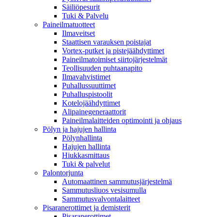
Säiliöpesurit
Tuki & Palvelu
Paineilmatuotteet
Ilmaveitset
Staattisen varauksen poistajat
Vortex-putket ja pistejäähdyttimet
Paineilmatoimiset siirtojärjestelmät
Teollisuuden puhtaanapito
Ilmavahvistimet
Puhallussuuttimet
Puhalluspistoolit
Kotelojäähdyttimet
Alipainegeneraattorit
Paineilmalaitteiden optimointi ja ohjaus
Pölyn ja hajujen hallinta
Pölynhallinta
Hajujen hallinta
Hiukkasmittaus
Tuki & palvelut
Palontorjunta
Automaattinen sammutusjärjestelmä
Sammutusliuos vesisumulla
Sammutusvalvontalaitteet
Pisaranerottimet ja demisterit
Pisaranerottimet