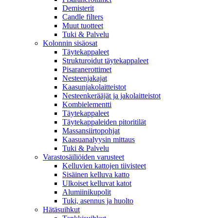
Demisterit
Candle filters
Muut tuotteet
Tuki & Palvelu
Kolonnin sisäosat
Täytekappaleet
Strukturoidut täytekappaleet
Pisaranerottimet
Nesteenjakajat
Kaasunjakolaitteistot
Nesteenkerääjät ja jakolaitteistot
Kombielementti
Täytekappaleet
Täytekappaleiden pitoritilät
Massansiirtopohjat
Kaasuanalyysin mittaus
Tuki & Palvelu
Varastosäiliöiden varusteet
Kelluvien kattojen tiivisteet
Sisäinen kelluva katto
Ulkoiset kelluvat katot
Alumiinikupolit
Tuki, asennus ja huolto
Hätäsuihkut