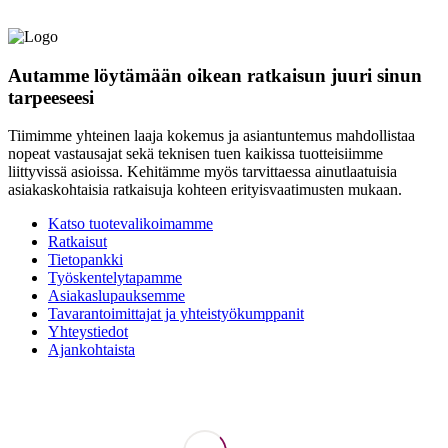
Autamme löytämään oikean ratkaisun juuri sinun
tarpeeseesi
Tiimimme yhteinen laaja kokemus ja asiantuntemus mahdollistaa
nopeat vastausajat sekä teknisen tuen kaikissa tuotteisiimme
liittyvissä asioissa. Kehitämme myös tarvittaessa ainutlaatuisia
asiakaskohtaisia ratkaisuja kohteen erityisvaatimusten mukaan.
Katso tuotevalikoimamme
Ratkaisut
Tietopankki
Työskentelytapamme
Asiakaslupauksemme
Tavarantoimittajat ja yhteistyökumppanit
Yhteystiedot
Ajankohtaista