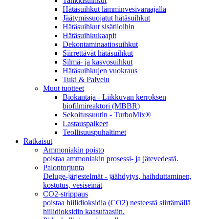
Tankkisuihkut
Hätäsuihkut lämminvesivaraajalla
Jäätymissuojatut hätäsuihkut
Hätäsuihkut sisätiloihin
Hätäsuihkukaapit
Dekontaminaatiosuihkut
Siirrettävät hätäsuihkut
Silmä- ja kasvosuihkut
Hätäsuihkujen vuokraus
Tuki & Palvelu
Muut tuotteet
Biokantaja - Liikkuvan kerroksen
biofilmireaktori (MBBR)
Sekoitussuutin - TurboMix®
Lastauspalkeet
Teollisuuspuhaltimet
Ratkaisut
Ammoniakin poisto
poistaa ammoniakin prosessi- ja jätevedestä.
Palontorjunta
Deluge-järjestelmät - jäähdytys, haihduttaminen,
kostutus, vesiseinät
CO2-strippaus
poistaa hiilidioksidia (CO2) nesteestä siirtämällä
hiilidioksidin kaasufaasiin.