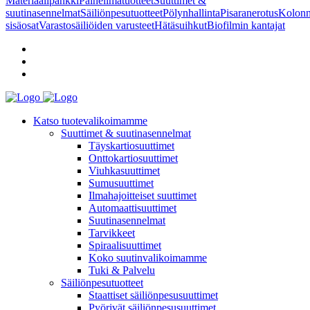
Materiaalipankki
Paineilmatuotteet
Suuttimet &
suutinasennelmat
Säiliönpesutuotteet
Pölynhallinta
Pisaranerotus
Kolonn
sisäosat
Varastosäiliöiden varusteet
Hätäsuihkut
Biofilmin kantajat
Katso tuotevalikoimamme
Suuttimet & suutinasennelmat
Täyskartiosuuttimet
Onttokartiosuuttimet
Viuhkasuuttimet
Sumusuuttimet
Ilmahajoitteiset suuttimet
Automaattisuuttimet
Suutinasennelmat
Tarvikkeet
Spiraalisuuttimet
Koko suutinvalikoimamme
Tuki & Palvelu
Säiliönpesutuotteet
Staattiset säiliönpesusuuttimet
Pyörivät säiliönpesusuuttimet