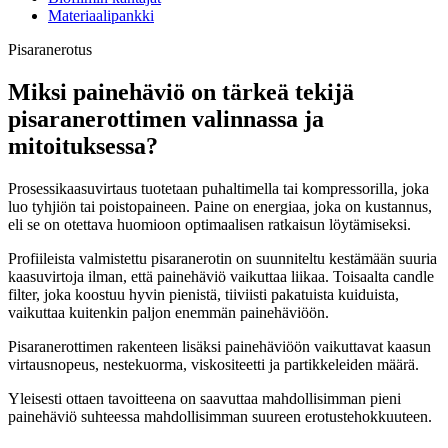
Materiaalipankki
Pisaranerotus
Miksi painehäviö on tärkeä tekijä
pisaranerottimen valinnassa ja
mitoituksessa?
Prosessikaasuvirtaus tuotetaan puhaltimella tai kompressorilla, joka
luo tyhjiön tai poistopaineen. Paine on energiaa, joka on kustannus,
eli se on otettava huomioon optimaalisen ratkaisun löytämiseksi.
Profiileista valmistettu pisaranerotin on suunniteltu kestämään suuria
kaasuvirtoja ilman, että painehäviö vaikuttaa liikaa. Toisaalta candle
filter, joka koostuu hyvin pienistä, tiiviisti pakatuista kuiduista,
vaikuttaa kuitenkin paljon enemmän painehäviöön.
Pisaranerottimen rakenteen lisäksi painehäviöön vaikuttavat kaasun
virtausnopeus, nestekuorma, viskositeetti ja partikkeleiden määrä.
Yleisesti ottaen tavoitteena on saavuttaa mahdollisimman pieni
painehäviö suhteessa mahdollisimman suureen erotustehokkuuteen.