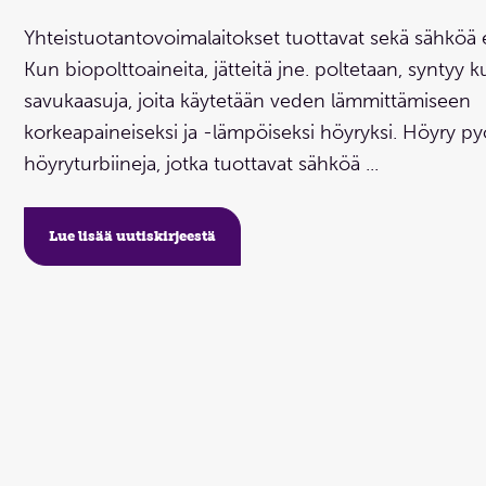
Yhteistuotantovoimalaitokset tuottavat sekä sähköä 
Kun biopolttoaineita, jätteitä jne. poltetaan, syntyy 
savukaasuja, joita käytetään veden lämmittämiseen
korkeapaineiseksi ja -lämpöiseksi höyryksi. Höyry py
höyryturbiineja, jotka tuottavat sähköä ...
Lue lisää uutiskirjeestä