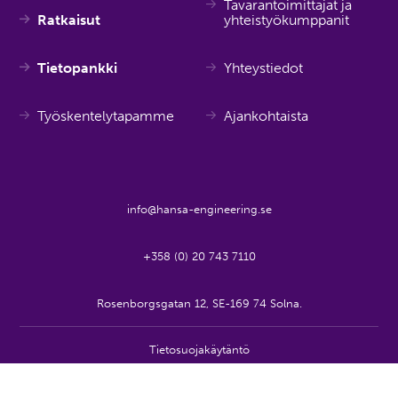
Tavarantoimittajat ja
Ratkaisut
yhteistyökumppanit
Tietopankki
Yhteystiedot
Työskentelytapamme
Ajankohtaista
info@hansa-engineering.se
+358 (0) 20 743 7110
Rosenborgsgatan 12, SE-169 74 Solna.
Tietosuojakäytäntö
© Hansa Engineering 2026