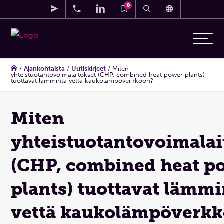
0
/
Ajankohtaista
/
Uutiskirjeet
/
Miten
yhteistuotantovoimalaitokset (CHP, combined heat power plants)
tuottavat lämmintä vettä kaukolämpöverkkoon?
Miten
yhteistuotantovoimalai
(CHP, combined heat p
plants) tuottavat lämmi
vettä kaukolämpöverk