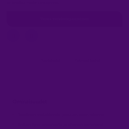
tai lähettää meille sähköpostia.
Varaa verkkotapaaminen
Tuotetiedot
Tekniset tiedot
Dokumen
Ominaisuudet
Tavallinen metallitiiviste, jossa on avoin rakenne
Erittäin hyvä aineensiirto ja alhainen painehäviö