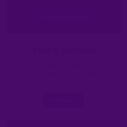
Lisää asiakaslupauksestamme
Tuki & palvelut
Tarjoamme tukea, jota tarvitset prosessisi
optimoimiseksi ja kestävän ratkaisun
kehittämiseksi.
Tuki ja palvelu