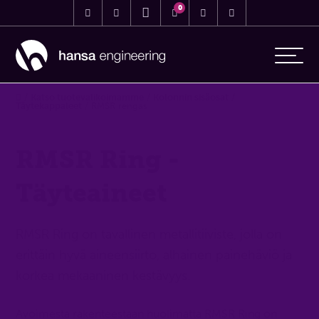
0
/
Katso tuotevalikoimamme
/
Kolonnin sisäosat
/
Täytekappaleet
/
RMSR rengas
RMSR Ring -
Täyteaineet
RMSR Ring on tavallinen metallitiiviste, jolla on
erittäin hyvä aineensiirto, alhainen painehäviö ja
korkea mekaaninen kestävyys.
Avoimesta rakenteestaan huolimatta RMSR Ring on