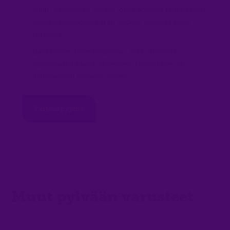
Suuri mekaaninen vakaus, jonka ansiosta sänky kestää
suuria nestekuormia ja se voidaan rakentaa hyvin
korkealle.
Luo tasaisen täyteainepohjan, joka varmistaa
optimaalisen kaasun ja nesteen kosketuksen ja
minimaalisen kanavoitumisen.
Tarjouspyyntö
Muut pylvään varusteet