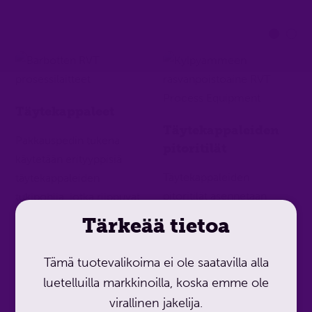
Täytekappaleet
Täytekappaleiden
Pakkauspedin tukena
pitoritilät
käytetään erityyppisiä
Täytekappaleiden
täytekappaleiden
pitoritilät asennetaan
tukipohjia, jotka riippuvat
täyttökappaleiden
prosessista ja kolonnin
Tärkeää tietoa
yläpuolelle, jotta
halkaisijasta.
täyttökappaleet eivät
Tämä tuotevalikoima ei ole saatavilla alla
pääse nousemaan
luetelluilla markkinoilla, koska emme ole
Visa tuote
kaasuvirran mukana.
virallinen jakelija.