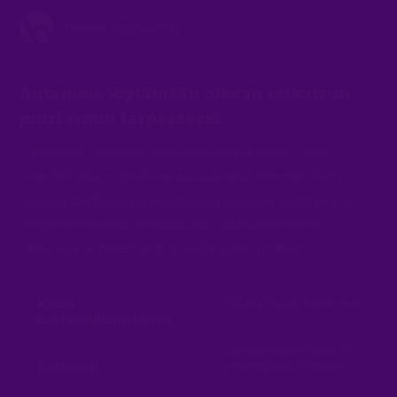
Autamme löytämään oikean ratkaisun
juuri sinun tarpeeseesi
Tiimimme yhteinen laaja kokemus ja asiantuntemus
mahdollistaa nopeat vastausajat sekä teknisen tuen
kaikissa tuotteisiimme liittyvissä asioissa. Kehitämme
myös tarvittaessa ainutlaatuisia asiakaskohtaisia
ratkaisuja kohteen erityisvaatimusten mukaan.
Katso
Asiakaslupauksemme
tuotevalikoimamme
Tavarantoimittajat ja
Ratkaisut
yhteistyökumppanit