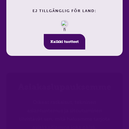
EJ TILLGÄNGLIG FÖR LAND:
Visa tuote
Kaikki tuotteet
Asiakaslupauksemme
Oikeat ratkaisut, tekninen
asiantuntemus ja sitoutuminen
tiivistävät sen, mitä haluamme tarjota
asiakkaillemme joka päivä.