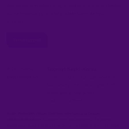
mekaanisesti erittäin vakaa, minkä ansiosta sänky kestää
suuria nestekuormia ja se voidaan rakentaa hyvin
korkealle.
Tarjouspyyntö
Tuomas Keski-Korsu
Suuttimet ja ruiskutusjärjestelmät,
Säiliöiden puhdistus, Pölynsidonta,
Hätäsuihkut, Säiliöiden
varastointilaitteet,
Autan mielelläni oikean tuotteen valinnassa, ja tarjoan
ratkaisuehdotuksia!
Tavataan verkkotapaamisessa, tai paikan
päällä tapahtuvan vierailun merkeissä. Voit tietenkin myös soittaa