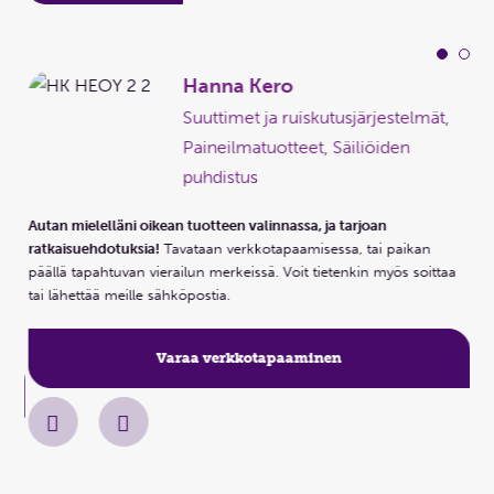
Hanna Kero
,
Suuttimet ja ruiskutusjärjestelmät,
a,
Paineilmatuotteet, Säiliöiden
puhdistus
Autan mielelläni oikean tuotteen valinnassa, ja tarjoan
ratkaisuehdotuksia!
Tavataan verkkotapaamisessa, tai paikan
Aut
päällä tapahtuvan vierailun merkeissä. Voit tietenkin myös soittaa
ra
tai lähettää meille sähköpostia.
aa
pää
tai
Varaa verkkotapaaminen