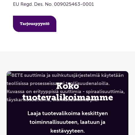
EU Regd. Des. No. 009025463-0001
Tarjouspyyntö
Koko
tuotevalikoimamme
Laaja tuotevalikoima keskittyen
toiminnallisuuteen, laatuun ja
kestävyyteen.