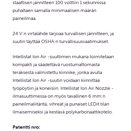
staattisen jännitteen 100 volttiin 1 sekunnissa
puhaltaen samalla minimaalisen määrän
paineilmaa.
24 V:n virtalähde tarjoaa turvallisen jännitteen, ja
suutin täyttää OSHA:n turvallisuusvaatimukset.
Intellistat Ion Air -suuttimen mukana toimitetaan
kompakti ja säädettävä ruostumattomasta
teräksestä valmistettu kiinnike, jonka avulla
Intellistat Ion Air -suutin voidaan kiinnittää
työpöytiin ja koneisiin. Intellistat Ion Air Nozzle -
ilmasuuttimessa on myös tavallinen 6 mm:n
paineilmaliitäntä, vihreät ja punaiset LEDit tilan
ilmaisemiseksi ja kestävä polykarbonaattikotelo.
Patentti nro: