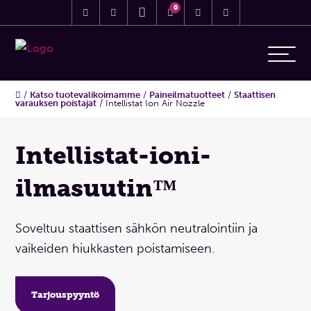
0
/
Katso tuotevalikoimamme
/
Paineilmatuotteet
/
Staattisen
varauksen poistajat
/
Intellistat Ion Air Nozzle
Intellistat-ioni-
ilmasuutin™
Soveltuu staattisen sähkön neutralointiin ja
vaikeiden hiukkasten poistamiseen.
Tarjouspyyntö