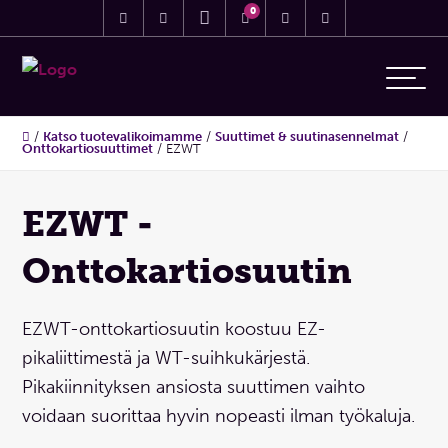
0
/
Katso tuotevalikoimamme
/
Suuttimet & suutinasennelmat
/
Onttokartiosuuttimet
/
EZWT
EZWT -
Onttokartiosuutin
EZWT-onttokartiosuutin koostuu EZ-
pikaliittimestä ja WT-suihkukärjestä.
Pikakiinnityksen ansiosta suuttimen vaihto
voidaan suorittaa hyvin nopeasti ilman työkaluja.