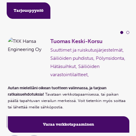
Tarjouspyyntö
Tuomas Keski-Korsu
Suuttimet ja ruiskutusjärjestelmät,
,
Säiliöiden puhdistus, Pölynsidonta,
Hätäsuihkut, Säiliöiden
varastointilaitteet,
Aut
Autan mielelläni oikean tuotteen valinnassa, ja tarjoan
ra
ratkaisuehdotuksia!
Tavataan verkkotapaamisessa, tai paikan
aa
pää
päällä tapahtuvan vierailun merkeissä. Voit tietenkin myös soittaa
tai
tai lähettää meille sähköpostia.
Varaa verkkotapaaminen