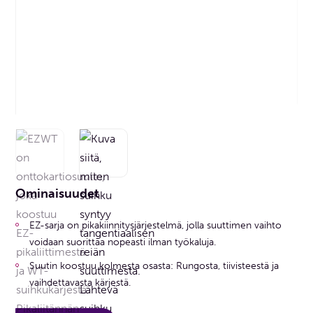
Ominaisuudet
EZ-sarja on pikakiinnitysjärjestelmä, jolla suuttimen vaihto
voidaan suorittaa nopeasti ilman työkaluja.
Suutin koostuu kolmesta osasta: Rungosta, tiivisteestä ja
vaihdettavasta kärjestä.