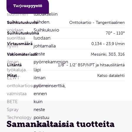
Tarjouspyyntö
Suihkutuskuvio
Onttokartio - Tangentiaalinen
Suihkutuskulma
70° - 110°
Virtausmäärä
0,134 - 23,9 l/min
Vakiomateriaali
Messinki, 303, 316
Liitäntä
1/8" - 1/2" BSP/NPT ja hitsausliitäntä
Mitat
Katso datalehti
Samankaltaisia tuotteita