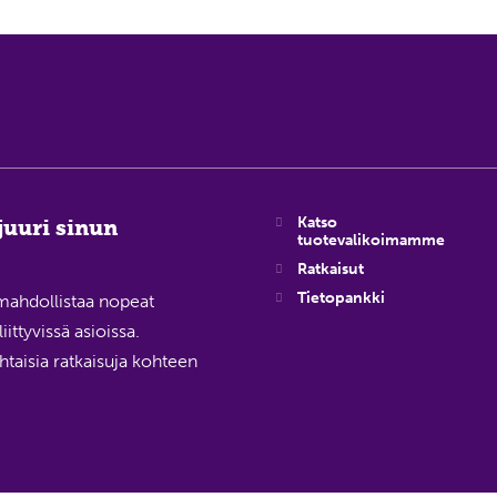
Katso
juuri sinun
tuotevalikoimamme
Ratkaisut
Tietopankki
mahdollistaa nopeat
ittyvissä asioissa.
taisia ratkaisuja kohteen