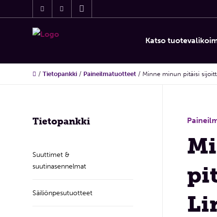
Katso tuotevaliko
/
Tietopankki
/
Paineilmatuotteet
/
Minne minun pitäisi sijoit
Tietopankki
Paineil
Mi
Suuttimet &
suutinasennelmat
pit
Säiliönpesutuotteet
Li