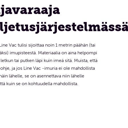
njavaraaja
ljetusjärjestelmäss
ine Vac tulisi sijoittaa noin 1 metrin päähän (tai
si) imupisteestä. Materiaalia on aina helpompi
letkun tai putken läpi kuin imeä sitä. Muista, että
ohje, ja jos Line Vac -imuria ei ole mahdollista
 näin lähelle, se on asennettava niin lähelle
ttä kuin se on kohtuudella mahdollista.