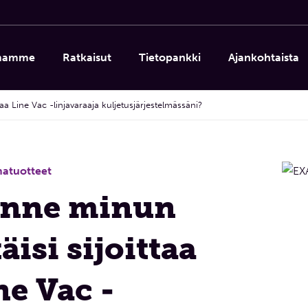
imamme
Ratkaisut
Tietopankki
Ajankohtaista
taa Line Vac -linjavaraaja kuljetusjärjestelmässäni?
matuotteet
nne minun
äisi sijoittaa
ne Vac -