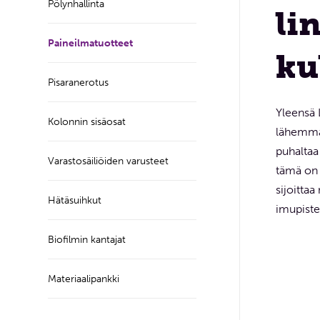
Pölynhallinta
li
Paineilmatuotteet
ku
Pisaranerotus
Yleensä L
Kolonnin sisäosat
lähemmäk
puhaltaa 
Varastosäiliöiden varusteet
tämä on 
sijoittaa
Hätäsuihkut
imupiste
Biofilmin kantajat
Materiaalipankki