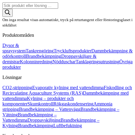
Produktsökning
Om inga resultat visas automatiskt, tryck på returtangent eller förstoringsglaset i
sökfältet
Produktområden
Dysor &
spraysystem
Tankrengöring
Tryckluftsprodukter
Dammbekämpning &
odörkontroll
Brandbekämpning
Droppavskiljare &
demistrar
Kolonninredning
Nödduschar
Tanklagringsutrustning
Övriga
produkter
Lösningar
CO2-strippning
Evaporativ kylning med vattendimma
Fiskodling och
Recirculating Aquaculture Systems (RAS)
Dammbekämpning med
vattendimma
Kylning – produkter och
komponenter
Skumkontroll
Rökgaskondensering
Ammonia
stripping
Brandbekämpning – Vattenvägg
Brandbekämpning –
Vätning
Brandbekämpning –
Vattendimma
Droppavskiljning
Brandbekämpning –
Kylning
Brandbekämpning
Luftbefuktning