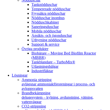
Nödduschar
Tanknödduschar
Tempererade nödduschar
Fryssäkra nödduschar
Nödduschar inomhus
Nödduschkabiner
Saneringsduschar
Mobila nödduschar
Ansikts- och ögonduschar
Uthyrning nödduschar
Support & service
Övriga produkter
Biobärare – Moving Bed Biofilm Reactor
(MBBR)
Tankblandare – TurboMix®
Utlastningsbälgar
Industrifläktar
Lösningar
Ammonia stripping
avlägsnar ammoniakföroreningar i process- och
avloppsvatten
Brandbekämpning
delugesystem – kylning, avdunstning, vätning,
vattenväggar
CO2-strippning