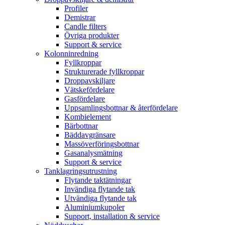
Profiler
Demistrar
Candle filters
Övriga produkter
Support & service
Kolonninredning
Fyllkroppar
Strukturerade fyllkroppar
Droppavskiljare
Vätskefördelare
Gasfördelare
Uppsamlingsbottnar & återfördelare
Kombielement
Bärbottnar
Bäddavgränsare
Massöverföringsbottnar
Gasanalysmätning
Support & service
Tanklagringsutrustning
Flytande taktätningar
Invändiga flytande tak
Utvändiga flytande tak
Aluminiumkupoler
Support, installation & service