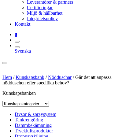
Leverantörer & partners
Certifieringar
Miljö & hållbarhet
Integritetspolicy
Kontakt
0
Svenska
Hem
/
Kunskapsbank
/
Nödduschar
/
Går det att anpassa
nödduschen efter specifika behov?
Kunskapsbanken
Dysor & spraysystem
Tankrengöring
Dammbekämpning
Tryckluftsprodukter
Droppavskiljning