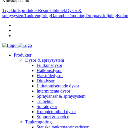
Kunskapsbank
Tryckluftsprodukter
Resursbibliotek
Dysor &
spraysystem
Tankrengöring
Dammbekämpning
Droppavskiljning
Kolon
Produkter
Dysor & spraysystem
Fullkonsdysor
Hålkonsdysor
Flatstråledysor
Dimdysor
Luftatomiserande dysor
Intermittenta dysor
Spraylansar & spraysystem
Tillbehör
Spiraldysor
Komplett utbud dysor
Support & service
Tankrengöring
Statiska tankrengöringsdysor