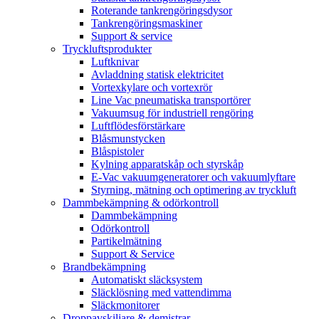
Roterande tankrengöringsdysor
Tankrengöringsmaskiner
Support & service
Tryckluftsprodukter
Luftknivar
Avladdning statisk elektricitet
Vortexkylare och vortexrör
Line Vac pneumatiska transportörer
Vakuumsug för industriell rengöring
Luftflödesförstärkare
Blåsmunstycken
Blåspistoler
Kylning apparatskåp och styrskåp
E-Vac vakuumgeneratorer och vakuumlyftare
Styrning, mätning och optimering av tryckluft
Dammbekämpning & odörkontroll
Dammbekämpning
Odörkontroll
Partikelmätning
Support & Service
Brandbekämpning
Automatiskt släcksystem
Släcklösning med vattendimma
Släckmonitorer
Droppavskiljare & demistrar