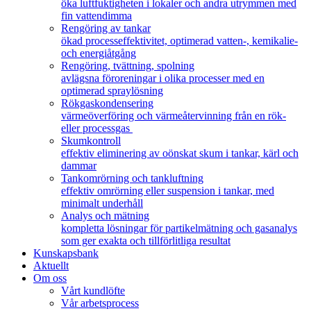
öka luftfuktigheten i lokaler och andra utrymmen med
fin vattendimma
Rengöring av tankar
ökad processeffektivitet, optimerad vatten-, kemikalie-
och energiåtgång
Rengöring, tvättning, spolning
avlägsna föroreningar i olika processer med en
optimerad spraylösning
Rökgaskondensering
värmeöverföring och värmeåtervinning från en rök-
eller processgas
Skumkontroll
effektiv eliminering av oönskat skum i tankar, kärl och
dammar
Tankomrörning och tankluftning
effektiv omrörning eller suspension i tankar, med
minimalt underhåll
Analys och mätning
kompletta lösningar för partikelmätning och gasanalys
som ger exakta och tillförlitliga resultat
Kunskapsbank
Aktuellt
Om oss
Vårt kundlöfte
Vår arbetsprocess