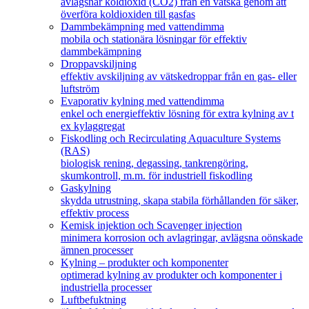
avlägsnar koldioxid (CO2) från en vätska genom att
överföra koldioxiden till gasfas
Dammbekämpning med vattendimma
mobila och stationära lösningar för effektiv
dammbekämpning
Droppavskiljning
effektiv avskiljning av vätskedroppar från en gas- eller
luftström
Evaporativ kylning med vattendimma
enkel och energieffektiv lösning för extra kylning av t
ex kylaggregat
Fiskodling och Recirculating Aquaculture Systems
(RAS)
biologisk rening, degassing, tankrengöring,
skumkontroll, m.m. för industriell fiskodling
Gaskylning
skydda utrustning, skapa stabila förhållanden för säker,
effektiv process
Kemisk injektion och Scavenger injection
minimera korrosion och avlagringar, avlägsna oönskade
ämnen processer
Kylning – produkter och komponenter
optimerad kylning av produkter och komponenter i
industriella processer
Luftbefuktning