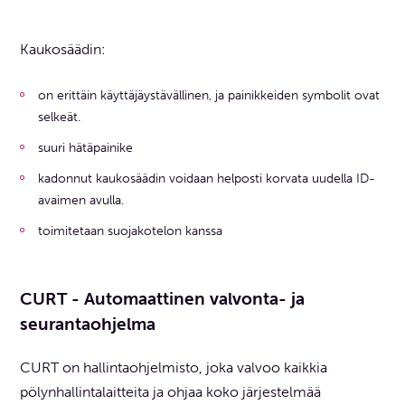
Kaukosäädin:
on erittäin käyttäjäystävällinen, ja painikkeiden symbolit ovat
selkeät.
suuri hätäpainike
kadonnut kaukosäädin voidaan helposti korvata uudella ID-
avaimen avulla.
toimitetaan suojakotelon kanssa
CURT - Automaattinen valvonta- ja
seurantaohjelma
CURT on hallintaohjelmisto, joka valvoo kaikkia
pölynhallintalaitteita ja ohjaa koko järjestelmää