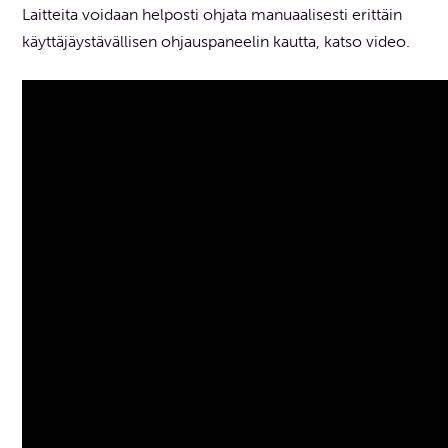
Laitteita voidaan helposti ohjata manuaalisesti erittäin
käyttäjäystävällisen ohjauspaneelin kautta, katso video.