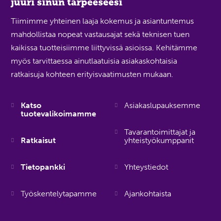
juuri sinun tarpeeseesi
Tiimimme yhteinen laaja kokemus ja asiantuntemus
mahdollistaa nopeat vastausajat sekä teknisen tuen
kaikissa tuotteisiimme liittyvissä asioissa. Kehitämme
myös tarvittaessa ainutlaatuisia asiakaskohtaisia
ratkaisuja kohteen erityisvaatimusten mukaan.
Katso
Asiakaslupauksemme
tuotevalikoimamme
Tavarantoimittajat ja
Ratkaisut
yhteistyökumppanit
Tietopankki
Yhteystiedot
Työskentelytapamme
Ajankohtaista