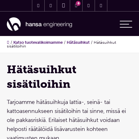
0
/
Katso tuotevalikoimamme
/
Hätäsuihkut
/
Hätäsuihkut
sisätiloihin
Hätäsuihkut
sisätiloihin
Tarjoamme hätäsuihkuja lattia-, seinä- tai
kattoasennukseen sisätiloihin tai sinne, missä ei
ole pakkasriskiä. Erilaiset hätäsuihkut voidaan
helposti räätälöidä lisävarustein kohteen
vaatimusten mukaan.