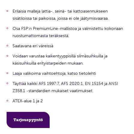
Erilaisia malleja lattia-, seinä- tai kattoasennukseen
sisätiloissa tai paikoissa, joissa ei ole jäätymisvaaraa.
Osa FSP:n PremiumLine-mallistoa ja valmistettu kokonaan
ruostumattomasta teräksestä.
Saatavana eri väreissä
Voidaan varustaa kaikentyyppisillä silmäsuihkuilla ja
käsisuihkuilla erityistarpeiden mukaan.
Laaja valikoima vaihtoehtoja, katso tietolehti
Täyttää kaikki AFS 1997:7, AFS 2020:1, EN 15154 ja ANSI
Z358.1 -standardien mukaiset vaatimukset.
ATEX-alue 1 ja 2
Tarjouspyyntö