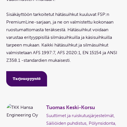
Sisäkäyttöön tarkoitetut hätäsuihkut kuuluvat FSP:n
PremiumLine-sarjaan, ja ne on valmistettu kokonaan
ruostumattomasta teräksestä. Hätäsuihkut voidaan
varustaa erityyppisillä silmäsuihkuilla ja käsisuihkuilla
tarpeen mukaan. Kaikki hätäsuihkut ja silmäsuihkut
valmistetaan AFS 1997:7, AFS 2020:1, EN 15154 ja ANSI
Z358.1 -standardien mukaisesti.
Tarjouspyyntö
Tuomas Keski-Korsu
Suuttimet ja ruiskutusjärjestelmät,
Säiliöiden puhdistus, Pölynsidonta,